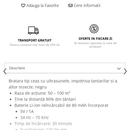
Adauga la Favorite
Cere informatii
OFERTE IN FIECARE ZI
TRANSPORT GRATUIT
Ai reduceri speciale la sute de
Pentru comenzi mai mari de 299 lei
produse!
Descriere
Bratara tip ceas cu ultrasunete, impotriva tantarilor si a
altor insecte, negru
Raza de acțiune: 50 – 100 m²
Ține la distanță 90% din țânțari
Baterie Li-ion reîncărcabil de 80 mAh încorporat
5V / 1A
34 Hz – 70 KHz
Timp de încărcare: 30 minute
Funcționare: 130 de ore