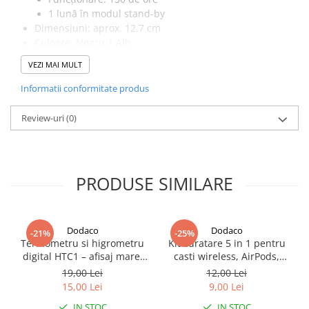
1 lună în modul stand-by
Dimensiuni: aprox. 12,7 cm
Culoare: Negru | Alb
VEZI MAI MULT
Informatii conformitate produs
Review-uri
(0)
PRODUSE SIMILARE
Dodaco
Dodaco
-21%
-25%
Termometru si higrometru
Kit curatare 5 in 1 pentru
digital HTC1 – afisaj mare,
casti wireless, AirPods,
masurare precisa si functii
smartphone, tastatura si
19,00 Lei
12,00 Lei
multiple
aparate foto, instrument
15,00 Lei
9,00 Lei
multifunctional pentru
IN STOC
IN STOC
intretinerea dispozitivelor