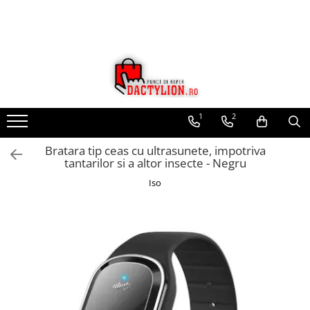
1
2
Bratara tip ceas cu ultrasunete, impotriva
tantarilor si a altor insecte - Negru
Iso