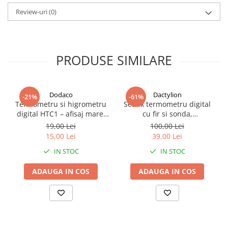
Review-uri
(0)
PRODUSE SIMILARE
Dodaco
Dactylion
-21%
-61%
Termometru si higrometru
Set 4x termometru digital
digital HTC1 – afisaj mare,
cu fir si sonda,
masurare precisa si functii
interior/exterior, BATERII
19,00 Lei
100,00 Lei
multiple
INCLUSE
15,00 Lei
39,00 Lei
IN STOC
IN STOC
ADAUGA IN COS
ADAUGA IN COS