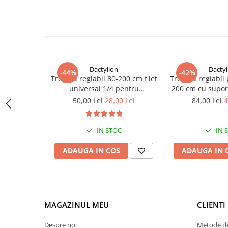
Dactylion
Dactyl
-44%
-42%
Trepied reglabil 80-200 cm filet
Trepied reglabil
universal 1/4 pentru
200 cm cu supo
studio,foto,lampa
din ABS reglabil
50,00 Lei
28,00 Lei
84,00 Lei
4
circulara,aparat foto
Bluetooth, desc
8 cm, pentru
streaming si 
IN STOC
IN 
ADAUGA IN COS
ADAUGA IN 
MAGAZINUL MEU
CLIENTI
Despre noi
Metode de