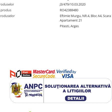
produselor
J3/479/10.03.2020
 produs
RO42388480
Produselor
Eftimie Murgu, NR.4, Bloc A4, Scara D
Apartament 21
Pitesti, Arges