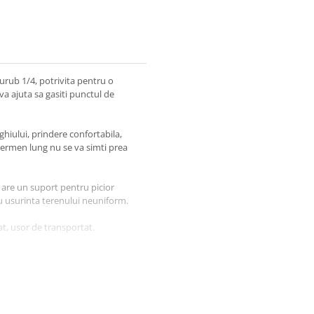
surub 1/4, potrivita pentru o
a ajuta sa gasiti punctul de
ghiului, prindere confortabila,
 termen lung nu se va simti prea
a are un suport pentru picior
 cu usurinta terenului neuniform.
t, usor de transportat.