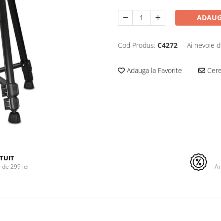
ADAUG
Cod Produs:
C4272
Ai nevoie d
Adauga la Favorite
Cere 
TUIT
de 299 lei
Ai