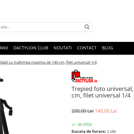
ANII
DACTYLION CLUB
NOUTATI
CONTACT
BLOG
glabil cu inaltimea maxima de 140 cm, filet universal 1/4
Trepied foto universal
cm, filet universal 1/4
200,00 Lei
140,00 Lei
IN STOC
Durata de livrare:
2 zile