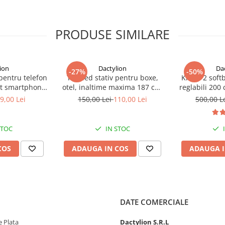
PRODUSE SIMILARE
ion
Dactylion
Da
-27%
-50%
 pentru telefon
Trepied stativ pentru boxe,
Kit de 2 soft
rt smartphone
otel, inaltime maxima 187 cm,
reglabili 200
 si telecomanda
greutate suportata 60 kg, negru
9,00 Lei
150,00 Lei
110,00 Lei
500,00 L
hidere maxima
 vlogging,
fotografie
STOC
IN STOC
COS
ADAUGA IN COS
ADAUGA I
DATE COMERCIALE
 Plata
Dactylion S.R.L