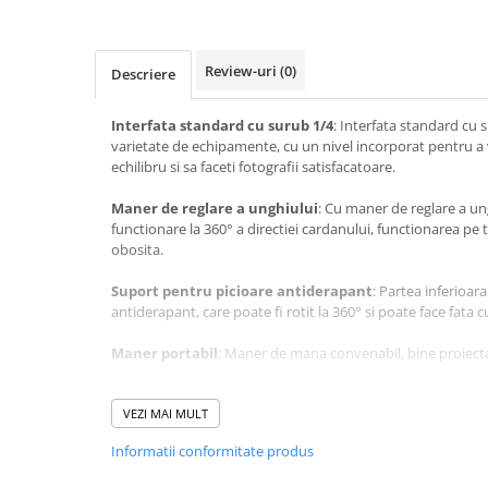
Review-uri
(0)
Descriere
Interfata standard cu surub 1/4
: Interfata standard cu 
varietate de echipamente, cu un nivel incorporat pentru a v
echilibru si sa faceti fotografii satisfacatoare.
Maner de reglare a unghiului
: Cu maner de reglare a un
functionare la 360° a directiei cardanului, functionarea pe
obosita.
Suport pentru picioare antiderapant
: Partea inferioar
antiderapant, care poate fi rotit la 360° si poate face fata
Maner portabil
: Maner de mana convenabil, bine proiecta
Dimensiunea de reglare a trepiedului este de 53-140 cm
VEZI MAI MULT
Informatii conformitate produs