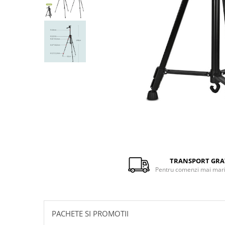
Distribuie
pe
Facebook
TRANSPORT GRA
Pentru comenzi mai mari 
PACHETE SI PROMOTII