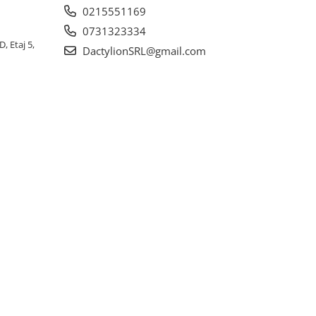
0215551169
0731323334
, Etaj 5,
DactylionSRL@gmail.com