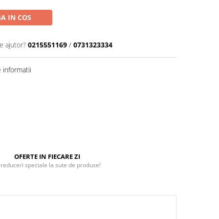
A IN COS
e ajutor?
0215551169
/
0731323334
informatii
OFERTE IN FIECARE ZI
 reduceri speciale la sute de produse!