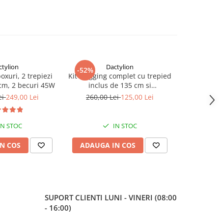
ctylion
Dactylion
-52%
-40%
boxuri, 2 trepiezi
Kit Vlogging complet cu trepied
Panza fun
 cm, 2 becuri 45W
inclus de 135 cm si
bumbac,d
telecomanda bluetooth
c
ei
249,00 Lei
260,00 Lei
125,00 Lei
150,
IN STOC
IN STOC
N COS
ADAUGA IN COS
ADAUG
SUPORT CLIENTI
LUNI - VINERI (08:00
- 16:00)