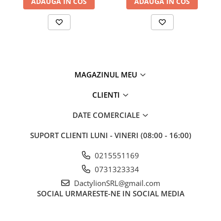
ADAUGA IN COS
ADAUGA IN COS
Specificații:
10 moduri de luminozitate.
3 culori, lumina neîntreruptă, lumină albă, lumină caldă,
lumină moale.
Trepied reglabil 35 cm -102 cm pentru un nivel universal
ridicat și foarte stabil.
MAGAZINUL MEU
Denumirea articolului: kit de iluminat fotografic
Încărcare: mufă USB
CLIENTI
Stand de trepied reglabil: 0.35 / 1.02 M
Dimensiune lampa: 26 cm diametru
DATE COMERCIALE
Material: aluminiu + PC
SUPORT CLIENTI
LUNI - VINERI (08:00 - 16:00)
0215551169
0731323334
DactylionSRL@gmail.com
SOCIAL
URMARESTE-NE IN SOCIAL MEDIA