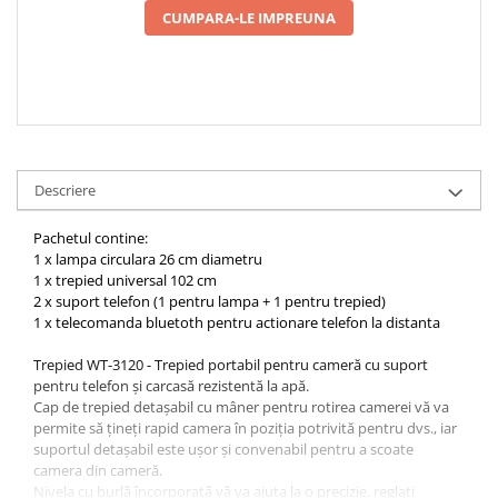
CUMPARA-LE IMPREUNA
Descriere
Pachetul contine:
1 x lampa circulara 26 cm diametru
1 x trepied universal 102 cm
2 x suport telefon (1 pentru lampa + 1 pentru trepied)
1 x telecomanda bluetoth pentru actionare telefon la distanta
Trepied WT-3120 - Trepied portabil pentru cameră cu suport
pentru telefon și carcasă rezistentă la apă.
Cap de trepied detașabil cu mâner pentru rotirea camerei vă va
permite să țineți rapid camera în poziția potrivită pentru dvs., iar
suportul detașabil este ușor și convenabil pentru a scoate
camera din cameră.
Nivela cu burlă încorporată vă va ajuta la o precizie. reglați