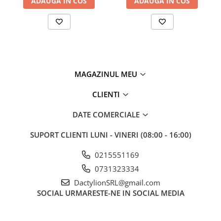
ADAUGA IN COS
ADAUGA IN COS
mecanism cu arcuri pentru absorbtia socurilor
3 sectiuni reglabile cu sistem de blocare cu clapeta
design pliabil compact pentru transport usor
suport reglabil compatibil cu majoritatea telefoanelor
montura universala pentru camere si accesorii
compatibil cu ring light, LED, umbrele foto si blițuri
potrivit pentru streaming, fotografii, filmari si studio
MAGAZINUL MEU
stabilitate ridicata datorita bazei cu trei picioare
CLIENTI
DATE COMERCIALE
SUPORT CLIENTI
LUNI - VINERI (08:00 - 16:00)
0215551169
0731323334
DactylionSRL@gmail.com
SOCIAL
URMARESTE-NE IN SOCIAL MEDIA