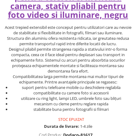
camera, stativ pliabil pentru
foto video si iluminare, negru
Acest trepied extensibil este conceput pentru utilizatori care au nevoie
de stabilitate si flexibilitate in fotografii, filmari sau iluminare.
Structura din aluminiu ofera rezistenta ridicata, iar greutatea redusa
permite transportul rapid intre diferite locatii de lucru.
Designul pliabil permite strangerea rapida a stativului intr-o forma
compacta, ceea ce il face ideal pentru deplasari sau transport in
echipamente foto. Sistemul cu arcuri pentru absorbtia socurilor
protejeaza echipamentele montate si faciliteaza montarea sau
demontarea fara efort.
Compatibilitatea larga permite montarea mai multor tipuri de
echipamente. Printre avantajele principale se regasesc:
suport pentru telefoane mobile cu deschidere reglabila
compatibilitate cu camere foto si accesorii
utilizare cu ring light, lampi LED, umbrele foto sau blițuri
mecanism cu cleme pentru reglare rapida
stabilitate buna pentru fotografii si filmari
STOC EPUIZAT
Durata de livrare:
1-4 zile
Cod Produs:
Dodaco-81617