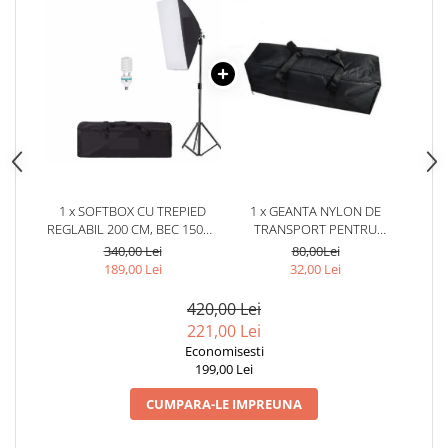
1 x SOFTBOX CU TREPIED
1 x GEANTA NYLON DE
REGLABIL 200 CM, BEC 150W,
TRANSPORT PENTRU
GEANTA DE TRANSPORT
ECHIPAMENTE FOTO,LUMINI
340,00 Lei
80,00Lei
INCLUSA
STUDIO,DIMENSIUNI 70X18X20
189,00 Lei
32,00 Lei
CM
420,00 Lei
221,00 Lei
Economisesti
199,00 Lei
CUMPARA-LE IMPREUNA