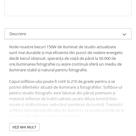
Descriere
Noile noastre becuri 150W de iluminat de studio actualizate
sunt mai durabile și mai eficiente din punct de vedere energetic
decât becul obișnuit, speranța de viață de până la 50.000 de
ore.Iluminarea fotografiei cu ieșire continuă oferă un mediu de
iluminare stabil și natural pentru fotografie.
Capul softbox-ului poate fi rotit la 210 de grade pentru a se
potrivi diferitelor situații de iluminare a fotografiilor. Softbox-ul
pentru studio fotografic este fabricat din pânză premium și
material reflector de înaltă calitate, poate difuza lumină foto
moale și strălucitoare, reducând pierderea de lumină. Trepiedul
softbox este fabricat din aliaj de aluminiu, se poate extinde de la
0,7m-2m/28-78in, mai solid și mai stabil.
Acest set de iluminat softbox este conceput pentru a fi comod de
VEZI MAI MULT
transportat, funcționează bine pentru diferite fotografii. Cum ar fi