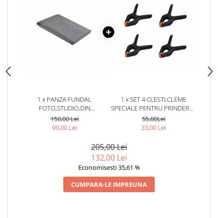
1 x PANZA FUNDAL
1 x SET 4 CLESTI,CLEME
FOTO,STUDIO,DIN
SPECIALE PENTRU PRINDEREA
BUMBAC,DIMENSIUNE
PANZEI FOTO
150,00 Lei
55,00Lei
240X200 CM - GRI
STUDIO,SUPORT FUNDAL
99,00 Lei
33,00 Lei
205,00 Lei
132,00 Lei
Economisesti 35,61 %
CUMPARA-LE IMPREUNA