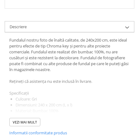
Descriere
Fundalul nostru foto de înaltă calitate, de 240x200 cm, este ideal
pentru efecte de tip Chroma key și pentru alte proiecte
comerciale. Fundalul este realizat din bumbac 100%, nu are
cusături și este rezistent la decolorare. Fundalul de fotografiere
poate fi combinat cu alte produse de fundal pe care le puteți găsi
în magazinele noastre.
Rețineți că asistența nu este inclusă în livrare.
Specificații
Culoare: Gri
Dimensiuni: 240 x 200 cm (L x l)
Material: Bumbac 100%
Rezistent la decolorare
VEZI MAI MULT
Recomandat pentru Chroma Key
Informatii conformitate produs