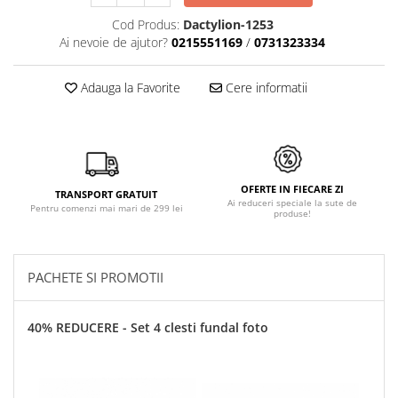
Cod Produs:
Dactylion-1253
Ai nevoie de ajutor?
0215551169
/
0731323334
Adauga la Favorite
Cere informatii
OFERTE IN FIECARE ZI
TRANSPORT GRATUIT
Ai reduceri speciale la sute de
Pentru comenzi mai mari de 299 lei
produse!
PACHETE SI PROMOTII
40% REDUCERE - Set 4 clesti fundal foto