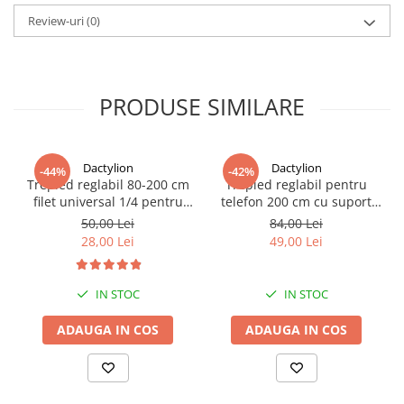
Review-uri
(0)
PRODUSE SIMILARE
Dactylion
Dactylion
-44%
-42%
Trepied reglabil 80-200 cm
Trepied reglabil pentru
filet universal 1/4 pentru
telefon 200 cm cu suport
studio,foto,lampa
smartphone din ABS
50,00 Lei
84,00 Lei
circulara,aparat foto
reglabil si telecomanda
28,00 Lei
49,00 Lei
Bluetooth, deschidere
maxima 8 cm, pentru
vlogging, streaming si
IN STOC
IN STOC
fotografie
ADAUGA IN COS
ADAUGA IN COS