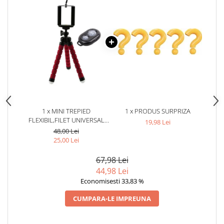
1 x MINI TREPIED
1 x PRODUS SURPRIZA
FLEXIBIL,FILET UNIVERSAL
19,98 Lei
1/4,SUPORT TELEFON +
48,00 Lei
TELECOMANDA BLUETOOTH
25,00 Lei
PENTRU TELEFON - ROSU
67,98 Lei
44,98 Lei
Economisesti 33,83 %
CUMPARA-LE IMPREUNA