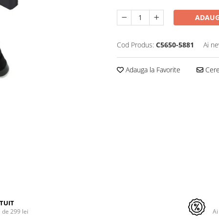
ADAUG
Cod Produs:
C5650-5881
Ai ne
Adauga la Favorite
Cere 
TUIT
de 299 lei
Ai