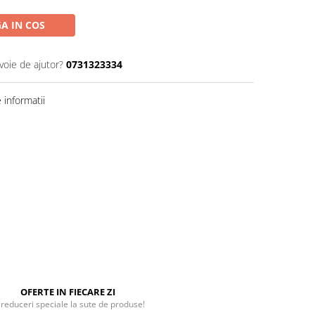
A IN COS
voie de ajutor?
0731323334
informatii
OFERTE IN FIECARE ZI
 reduceri speciale la sute de produse!