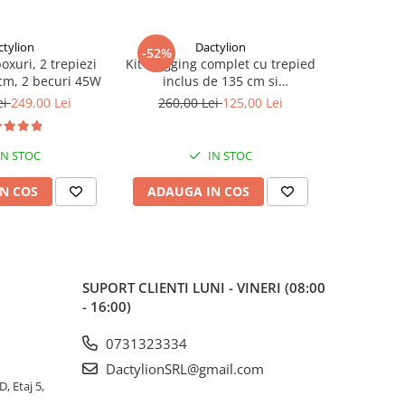
ctylion
Dactylion
-52%
-40%
boxuri, 2 trepiezi
Kit Vlogging complet cu trepied
Panza fun
 cm, 2 becuri 45W
inclus de 135 cm si
bumbac,d
telecomanda bluetooth
c
ei
249,00 Lei
260,00 Lei
125,00 Lei
150,
IN STOC
IN STOC
N COS
ADAUGA IN COS
ADAUG
SUPORT CLIENTI
LUNI - VINERI (08:00
- 16:00)
0731323334
DactylionSRL@gmail.com
, Etaj 5,