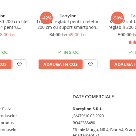
ion
Dactylion
Da
-42%
-50%
80-200 cm filet
Trepied reglabil pentru telefon
Kit de 2 soft
/4 pentru
200 cm cu suport smartphone
reglabili 200
to,lampa
din ABS reglabil si telecomanda
8,00 Lei
84,00 Lei
49,00 Lei
500,00 L
arat foto
Bluetooth, deschidere maxima
8 cm, pentru vlogging,
streaming si fotografie
STOC
IN STOC
COS
ADAUGA IN COS
ADAUGA I
DATE COMERCIALE
 Plata
Dactylion S.R.L
produselor
J3/479/10.03.2020
 produs
RO42388480
Produselor
Eftimie Murgu, NR.4, Bloc A4, Scara D
Apartament 21