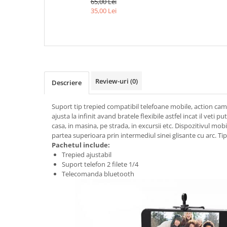
65,00 Lei
TELEFON + SUPORT TELEFON
35,00 Lei
CU 2 FILETE 1/4
Review-uri
(0)
Descriere
Suport tip trepied compatibil telefoane mobile, action cam
ajusta la infinit avand bratele flexibile astfel incat il veti pu
casa, in masina, pe strada, in excursii etc. Dispozitivul mobi
partea superioara prin intermediul sinei glisante cu arc. Ti
Pachetul include:
Trepied ajustabil
Suport telefon 2 filete 1/4
Telecomanda bluetooth