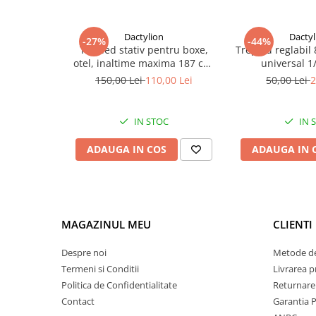
Dactylion
Dactyl
-27%
-44%
Trepied stativ pentru boxe,
Trepied reglabil 
otel, inaltime maxima 187 cm,
universal 1
greutate suportata 60 kg, negru
studio,fo
150,00 Lei
110,00 Lei
50,00 Lei
2
circulara,ap
IN STOC
IN 
ADAUGA IN COS
ADAUGA IN 
MAGAZINUL MEU
CLIENTI
Despre noi
Metode de
Termeni si Conditii
Livrarea 
Politica de Confidentialitate
Returnare
Contact
Garantia 