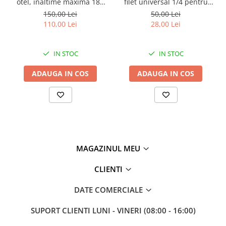
otel, inaltime maxima 187
filet universal 1/4 pentru
cm, greutate suportata 60
studio,foto,lampa
150,00 Lei
50,00 Lei
kg, negru
circulara,aparat foto
110,00 Lei
28,00 Lei
IN STOC
IN STOC
ADAUGA IN COS
ADAUGA IN COS
MAGAZINUL MEU
CLIENTI
DATE COMERCIALE
SUPORT CLIENTI
LUNI - VINERI (08:00 - 16:00)