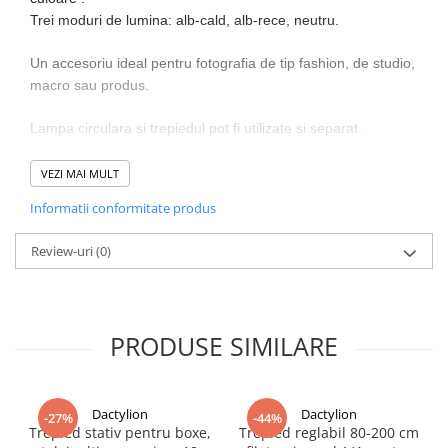
Trei moduri de lumina: alb-cald, alb-rece, neutru.
Un accesoriu ideal pentru fotografia de tip fashion, de studio,
macro sau produs.
Lampa circulara si trepiedul pot fi utilizate si separat.
Continut pachet:
VEZI MAI MULT
Informatii conformitate produs
- lampa circulara cu diametrul de 46 cm
- 3 suporturi telefon
Review-uri
(0)
- trepied 2,1 m
- telecomanda
- cablu alimentare priza
PRODUSE SIMILARE
Dactylion
Dactylion
-27%
-44%
Trepied stativ pentru boxe,
Trepied reglabil 80-200 cm