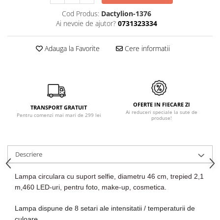
Cod Produs:
Dactylion-1376
Ai nevoie de ajutor?
0731323334
Adauga la Favorite
Cere informatii
OFERTE IN FIECARE ZI
TRANSPORT GRATUIT
Ai reduceri speciale la sute de
Pentru comenzi mai mari de 299 lei
produse!
Descriere
Lampa circulara cu suport selfie, diametru 46 cm, trepied 2,1
m,460 LED-uri, pentru foto, make-up, cosmetica
.
Lampa dispune de 8 setari ale
intensitatii /
temperaturii
de
culoare .