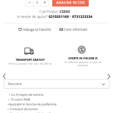
ADAUGA IN COS
Cod Produs:
C5503
Ai nevoie de ajutor?
0215551169
/
0731323334
Adauga la Favorite
Cere informatii
OFERTE IN FIECARE ZI
TRANSPORT GRATUIT
Ai reduceri speciale la sute de
Pentru comenzi mai mari de 299 lei
produse!
Descriere
• Cu 9 trepte de lumina
• 15 culori RGB
•Ajustabil in functie de preferinte
• 3 moduri de lumini