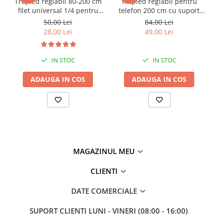
Trepied reglabil 80-200 cm
Trepied reglabil pentru
filet universal 1/4 pentru
telefon 200 cm cu suport
studio,foto,lampa
smartphone din ABS
50,00 Lei
84,00 Lei
circulara,aparat foto
reglabil si telecomanda
28,00 Lei
49,00 Lei
Bluetooth, deschidere
maxima 8 cm, pentru
vlogging, streaming si
IN STOC
IN STOC
fotografie
ADAUGA IN COS
ADAUGA IN COS
MAGAZINUL MEU
CLIENTI
DATE COMERCIALE
SUPORT CLIENTI
LUNI - VINERI (08:00 - 16:00)