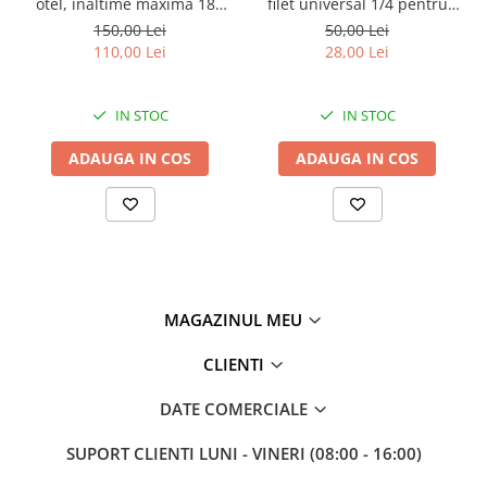
otel, inaltime maxima 187
filet universal 1/4 pentru
cm, greutate suportata 60
studio,foto,lampa
150,00 Lei
50,00 Lei
kg, negru
circulara,aparat foto
110,00 Lei
28,00 Lei
IN STOC
IN STOC
ADAUGA IN COS
ADAUGA IN COS
MAGAZINUL MEU
CLIENTI
DATE COMERCIALE
SUPORT CLIENTI
LUNI - VINERI (08:00 - 16:00)