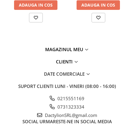
ADAUGA IN COS
ADAUGA IN COS
și durabile, care le fac potrivite pentru utilizarea pe termen
lung.
-Umbrelele vă permit să obțineți rezultate profesionale în
fotografiile dvs.
-Lumina moale și uniformă pe care o oferă ajută la
eliminarea umbrelor dure și a reflexiilor nedorite, oferindu-vă
MAGAZINUL MEU
imagini clare și bine definite.
-Acesta este ideal pentru fotografierea portretelor,
CLIENTI
deoarece ajută la obținerea unui aspect natural și plăcut al
pielii.
DATE COMERCIALE
-Acest umbrele sunt de asemenea perfecte pentru
SUPORT CLIENTI
LUNI - VINERI (08:00 - 16:00)
fotografierea produselor, deoarece lumina sa uniformă și
moale ajută la evidențierea detaliilor și texturilor.
0215551169
-De asemenea sunt ideale pentru fotografierea de studio,
deoarece vă permite să controlați și să direcționați lumina în
0731323334
funcție de nevoile dvs.
DactylionSRL@gmail.com
SOCIAL
URMARESTE-NE IN SOCIAL MEDIA