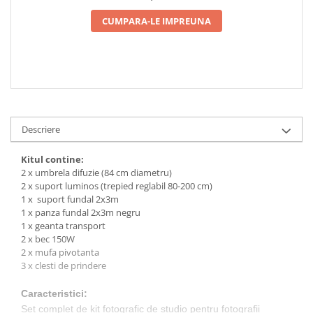
CUMPARA-LE IMPREUNA
Descriere
Kitul contine:
2 x umbrela difuzie (84 cm diametru)
2 x suport luminos (trepied reglabil 80-200 cm)
1 x suport fundal 2x3m
1 x panza fundal 2x3m negru
1 x geanta transport
2 x bec 150W
2 x mufa pivotanta
3 x clesti de prindere
Caracteristici:
Set complet de kit fotografic de studio pentru fotografii