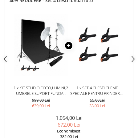
40% REDUCERE - Set 4 clesti fundal foto
1 x KIT STUDIO FOTO,LUMINI,2
1 x SET 4 CLESTI,CLEME
UMBRELE,SUPORT FUNDAL
SPECIALE PENTRU PRINDEREA
REGLABIL 2X3M,2 BECURI
PANZEI FOTO
999,00 Lei
55,00Lei
150W, PANZA FUNDAL NEGRU
STUDIO,SUPORT FUNDAL
639,00 Lei
33,00 Lei
2X3M
1.054,00 Lei
672,00 Lei
Economisesti
382,00 Lei