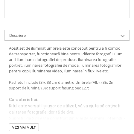
Descriere
Acest set de iluminat umbrela este conceput pentru a fi comod
de transportat, funcționează bine pentru diferite fotografii. Cum
ar fi iluminarea fotografiei de produse, iluminarea fotografiei
portret, iluminarea fotografiei de modă, iluminarea fotografiilor
pentru copii, iluminarea video, iluminarea în flux live etc.
Pachetul include (3)x 83 cm diametru Umbrela (Alb); (3)x 2m
suport de lumină; (3)x suport fasung bec E27;
Caracteristici:
Kitul este versatil și ușor de utilizat, vă va ajuta să obțineți
calitatea fotografiei dorită de dvs.
Suportul de 2 m este construit din aliaj de aluminiu, oferindu-
i o rezistență excepțională pentru lucrări grele.
VEZI MAI MULT