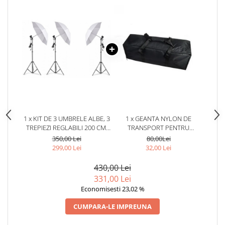
1 x KIT DE 3 UMBRELE ALBE, 3
1 x GEANTA NYLON DE
TREPIEZI REGLABILI 200 CM,
TRANSPORT PENTRU
FARA BECURI
ECHIPAMENTE FOTO,LUMINI
350,00 Lei
80,00Lei
STUDIO,DIMENSIUNI 70X18X20
299,00 Lei
32,00 Lei
CM
430,00 Lei
331,00 Lei
Economisesti 23,02 %
CUMPARA-LE IMPREUNA