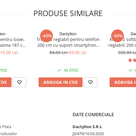
PRODUSE SIMILARE
ion
Dactylion
Da
-42%
-50%
 pentru boxe,
Trepied reglabil pentru telefon
Kit de 2 soft
maxima 187 cm,
200 cm cu suport smartphone
reglabili 200
ta 60 kg, negru
din ABS reglabil si telecomanda
10,00 Lei
84,00 Lei
49,00 Lei
500,00 L
Bluetooth, deschidere maxima
8 cm, pentru vlogging,
streaming si fotografie
STOC
IN STOC
COS
ADAUGA IN COS
ADAUGA I
tograf profesionist sau
erioară.
e și uniformă, perfectă pentru
DATE COMERCIALE
ente și durabile, care le fac
 Plata
Dactylion S.R.L
produselor
J3/479/10.03.2020