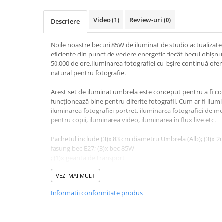
Video
(1)
Review-uri
(0)
Descriere
Noile noastre becuri 85W de iluminat de studio actualizate
eficiente din punct de vedere energetic decât becul obișnui
50.000 de ore.Iluminarea fotografiei cu ieșire continuă ofer
natural pentru fotografie.
Acest set de iluminat umbrela este conceput pentru a fi c
funcționează bine pentru diferite fotografii. Cum ar fi ilum
iluminarea fotografiei portret, iluminarea fotografiei de mo
pentru copii, iluminarea video, iluminarea în flux live etc.
Pachetul include (3)x 83 cm diametru Umbrela (Alb); (3)x 2
fasung bec E27; (3)x bec 85W
; (1)x geanta de transport
VEZI MAI MULT
Caracteristici:
Kitul este versatil și ușor de utilizat, vă va ajuta să obț
Informatii conformitate produs
dorită de dvs.
Suportul de 2 m este construit din aliaj de aluminiu, of
excepțională pentru lucrări grele.