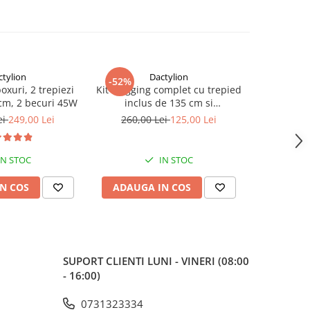
ctylion
Dactylion
-52%
-40%
boxuri, 2 trepiezi
Kit Vlogging complet cu trepied
Panza fun
 cm, 2 becuri 45W
inclus de 135 cm si
bumbac,d
telecomanda bluetooth
c
ei
249,00 Lei
260,00 Lei
125,00 Lei
150,
IN STOC
IN STOC
N COS
ADAUGA IN COS
ADAUG
SUPORT CLIENTI
LUNI - VINERI (08:00
- 16:00)
0731323334