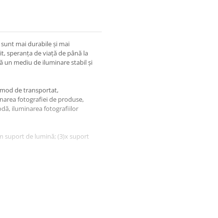
 sunt mai durabile și mai
t, speranța de viață de până la
ă un mediu de iluminare stabil și
omod de transportat,
inarea fotografiei de produse,
dă, iluminarea fotografiilor
m suport de lumină; (3)x suport
ineți calitatea fotografiei
erindu-i o rezistență