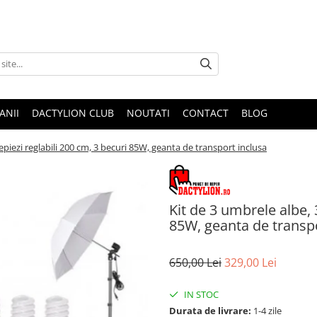
ANII
DACTYLION CLUB
NOUTATI
CONTACT
BLOG
repiezi reglabili 200 cm, 3 becuri 85W, geanta de transport inclusa
Kit de 3 umbrele albe, 
85W, geanta de transpo
650,00 Lei
329,00 Lei
IN STOC
Durata de livrare:
1-4 zile