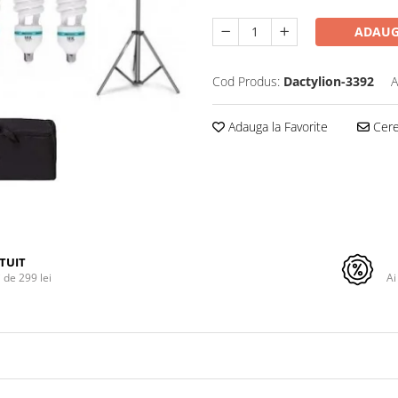
ADAUG
Cod Produs:
Dactylion-3392
A
Adauga la Favorite
Cere 
TUIT
de 299 lei
Ai