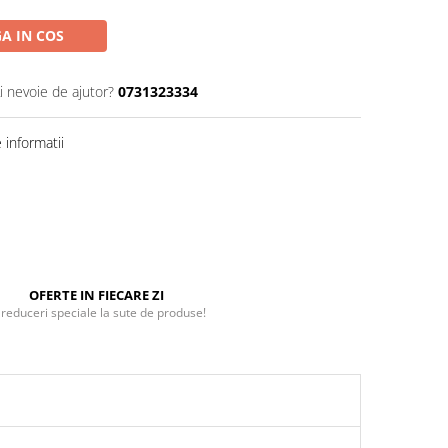
A IN COS
i nevoie de ajutor?
0731323334
informatii
OFERTE IN FIECARE ZI
 reduceri speciale la sute de produse!