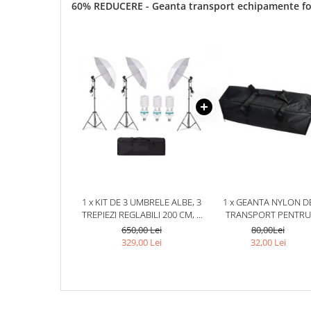
60% REDUCERE - Geanta transport echipamente f
1 x KIT DE 3 UMBRELE ALBE, 3
1 x GEANTA NYLON D
TREPIEZI REGLABILI 200 CM, 3
TRANSPORT PENTRU
BECURI 85W, GEANTA DE
ECHIPAMENTE FOTO,LUM
650,00 Lei
80,00Lei
TRANSPORT INCLUSA
STUDIO,DIMENSIUNI
329,00 Lei
32,00 Lei
70X18X20 CM