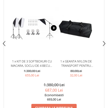
1 x KIT DE 3 SOFTBOXURI CU
1 x GEANTA NYLON DE
MACARA, SOCLU DE 4 BECURI,
TRANSPORT PENTRU
3 TREPIEZI REGLABILI 200 CM,
ECHIPAMENTE FOTO,LUMINI
1.300,00 Lei
80,00Lei
12 BECURI DE 45W
STUDIO,DIMENSIUNI 70X18X20
655,00 Lei
32,00 Lei
CM
1.380,00 Lei
687,00 Lei
Economisesti
693,00 Lei
CUMPARA-LE IMPREUNA