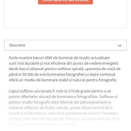
Descriere
Noile noastre becuri 45W de iluminat de studio actualizate
sunt mai durabile și mai eficiente din punct de vedere energetic
decât becul obișnuit pentru softbox spirală, speranța de viață de
până la 50.000 de ore.Iluminarea fotografiei cu ieșire continuă
oferă un mediu de iluminare stabil și natural pentru fotografie.
Capul softbox-ului poate fi rotit la 210 de grade pentru a se
potrivi diferitelor situații de iluminare a fotografiilor. Softbox-ul
pentru studio fotografic este fabricat din pânză premium și
material reflector de înaltă calitate, poate difuza lumină foto
moale și strălucitoare, reducând pierderea de lumină. Trepiedul
softbox este fabricat din aliaj de aluminiu, se poate extinde de la
0,7m-2m/28-78in, mai solid și mai stabil.