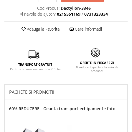
Cod Produs:
Dactylion-3346
Ai nevoie de ajutor?
0215551169
/
0731323334
Adauga la Favorite
Cere informatii
OFERTE IN FIECARE ZI
TRANSPORT GRATUIT
Ai reduceri speciale la sute de
Pentru comenzi mai mari de 299 lei
produse!
PACHETE SI PROMOTII
60% REDUCERE - Geanta transport echipamente foto