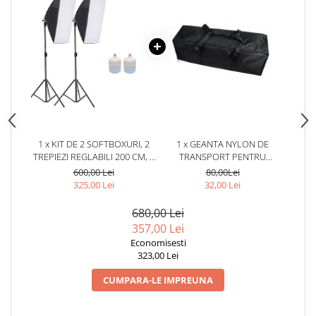
1 x KIT DE 2 SOFTBOXURI, 2
1 x GEANTA NYLON DE
TREPIEZI REGLABILI 200 CM, 2
TRANSPORT PENTRU
BECURI LED 50W
ECHIPAMENTE FOTO,LUMINI
600,00 Lei
80,00Lei
STUDIO,DIMENSIUNI 70X18X20
325,00 Lei
32,00 Lei
CM
680,00 Lei
357,00 Lei
Economisesti
323,00 Lei
CUMPARA-LE IMPREUNA