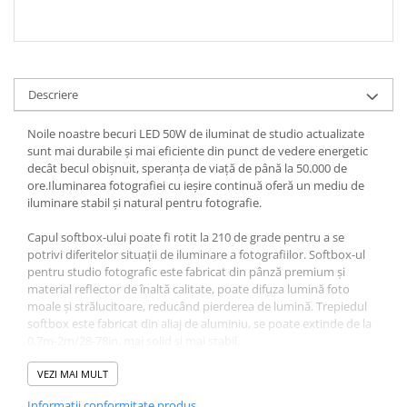
Descriere
Noile noastre becuri LED 50W de iluminat de studio actualizate
sunt mai durabile și mai eficiente din punct de vedere energetic
decât becul obișnuit, speranța de viață de până la 50.000 de
ore.Iluminarea fotografiei cu ieșire continuă oferă un mediu de
iluminare stabil și natural pentru fotografie.
Capul softbox-ului poate fi rotit la 210 de grade pentru a se
potrivi diferitelor situații de iluminare a fotografiilor. Softbox-ul
pentru studio fotografic este fabricat din pânză premium și
material reflector de înaltă calitate, poate difuza lumină foto
moale și strălucitoare, reducând pierderea de lumină. Trepiedul
softbox este fabricat din aliaj de aluminiu, se poate extinde de la
0,7m-2m/28-78in, mai solid și mai stabil.
Acest set de iluminat softbox este conceput pentru a fi comod de
VEZI MAI MULT
transportat, funcționează bine pentru diferite fotografii. Cum ar fi
Informatii conformitate produs