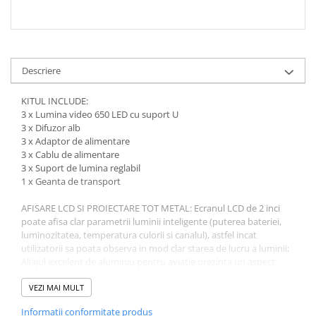
Descriere
KITUL INCLUDE:
3 x Lumina video 650 LED cu suport U
3 x Difuzor alb
3 x Adaptor de alimentare
3 x Cablu de alimentare
3 x Suport de lumina reglabil
1 x Geanta de transport
AFISARE LCD SI PROIECTARE TOT METAL: Ecranul LCD de 2 inci
poate afisa clar parametrii luminii inteligente (puterea bateriei,
luminozitatea, temperatura culorii si canalul), astfel incat
utilizatorii sa poata observa in mod clar starea de lucru a luminii;
Aliajul excelent de aluminiu pentru aviatie prezinta un aspect
elegant simplu si o utilizare durabila, cu o mai buna disipare a
caldurii.
VEZI MAI MULT
STAND REGULABIL: Inaltime reglabila 36-79 inci / 92-200
Informatii conformitate produs
centimetri; Fabricat din metal rezistent la coroziune, oferindu-i o