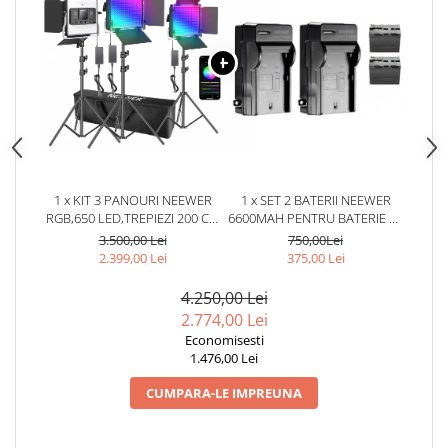
1 x KIT 3 PANOURI NEEWER
1 x SET 2 BATERII NEEWER
RGB,650 LED,TREPIEZI 200 CM
6600MAH PENTRU BATERIE LI-
INCLUSI,GEANTA TRANSPORT
ION SONY NP-F970 + 2
3.500,00 Lei
750,00Lei
INCARCATOARE NEEWER
2.399,00 Lei
375,00 Lei
4.250,00 Lei
2.774,00 Lei
Economisesti
1.476,00 Lei
CUMPARA-LE IMPREUNA