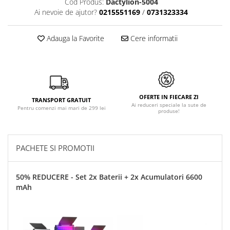
Cod Produs:
Dactylion-5004
Ai nevoie de ajutor?
0215551169
/
0731323334
Adauga la Favorite
Cere informatii
OFERTE IN FIECARE ZI
TRANSPORT GRATUIT
Ai reduceri speciale la sute de
Pentru comenzi mai mari de 299 lei
produse!
PACHETE SI PROMOTII
50% REDUCERE - Set 2x Baterii + 2x Acumulatori 6600
mAh