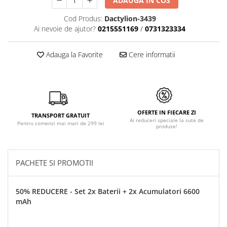
ADAUGA IN COS
Cod Produs:
Dactylion-3439
Ai nevoie de ajutor?
0215551169
/
0731323334
Adauga la Favorite
Cere informatii
OFERTE IN FIECARE ZI
TRANSPORT GRATUIT
Ai reduceri speciale la sute de
Pentru comenzi mai mari de 299 lei
produse!
PACHETE SI PROMOTII
50% REDUCERE - Set 2x Baterii + 2x Acumulatori 6600
mAh