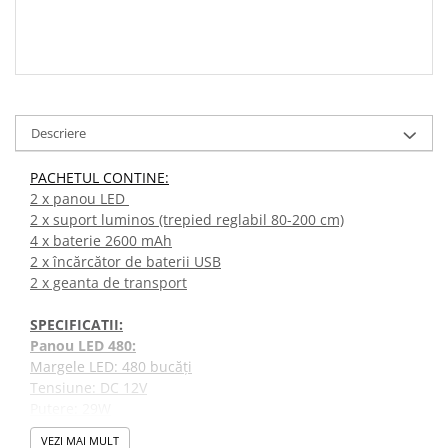
Descriere
PACHETUL CONTINE:
2 x panou LED
2 x suport luminos (trepied reglabil 80-200 cm)
4 x baterie 2600 mAh
2 x încărcător de baterii USB
2 x geanta de transport
SPECIFICATII:
Panou LED 480:
Margele LED: 480 bucăți
Tensiune: DC 12V
Putere: 29W
Temperatura culorii: 3200-5600K
VEZI MAI MULT