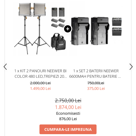
1 x KIT 2 PANOURI NEEWER BI
1 x SET 2 BATERII NEEWER
COLOR 480 LED,TREPIEZI 200
6600MAH PENTRU BATERIE LI-
CM, 4 BATERII SI 2
ION SONY NP-F970 + 2
2.000,00 Lei
750,00Lei
INCARCATORI + GENTUTE
INCARCATOARE NEEWER
1.499,00 Lei
375,00 Lei
TRANSPORT
2.750,00 Lei
1.874,00 Lei
Economisesti
876,00 Lei
CUMPARA-LE IMPREUNA