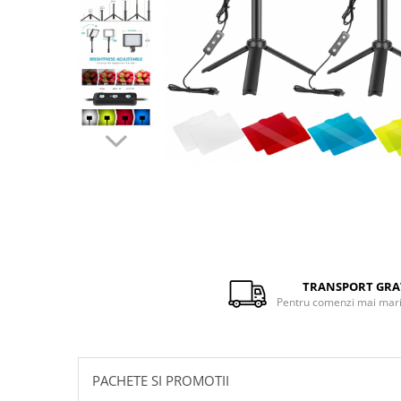
Distribuie
pe
Facebook
TRANSPORT GRA
Pentru comenzi mai mari 
PACHETE SI PROMOTII