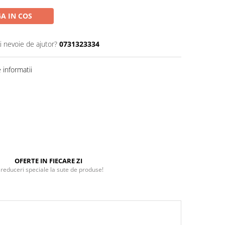
A IN COS
i nevoie de ajutor?
0731323334
informatii
OFERTE IN FIECARE ZI
 reduceri speciale la sute de produse!