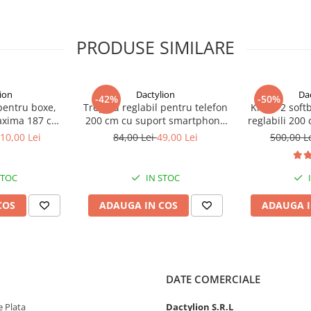
astru) pentru cel mai bun
 externa, lepto sau la priza
PRODUSE SIMILARE
ion
Dactylion
Da
-42%
-50%
 pentru boxe,
Trepied reglabil pentru telefon
Kit de 2 soft
maxima 187 cm,
200 cm cu suport smartphone
reglabili 200
ta 60 kg, negru
din ABS reglabil si telecomanda
10,00 Lei
84,00 Lei
49,00 Lei
500,00 L
Bluetooth, deschidere maxima
8 cm, pentru vlogging,
streaming si fotografie
STOC
IN STOC
COS
ADAUGA IN COS
ADAUGA I
e Qualcomm Quick Charge 3.0
DATE COMERCIALE
 Plata
Dactylion S.R.L