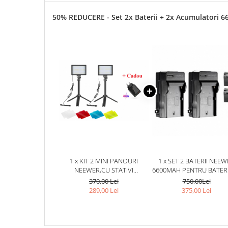
50% REDUCERE - Set 2x Baterii + 2x Acumulatori 
1 x KIT 2 MINI PANOURI
1 x SET 2 BATERII NEE
NEEWER,CU STATIVI
6600MAH PENTRU BATERIE
REGLABILI 116 CM,8 FILTRE
ION SONY NP-F970 + 
370,00 Lei
750,00Lei
DE CULOARE MULTICOLORE +
INCARCATOARE NEEW
289,00 Lei
375,00 Lei
INCARCATOR PRIZA 4X USB