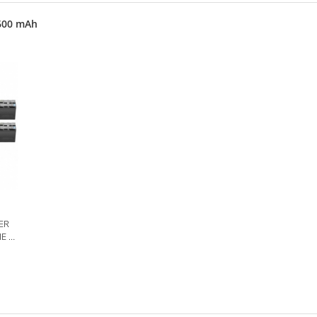
6600 mAh
WER
 LI-
2
ER