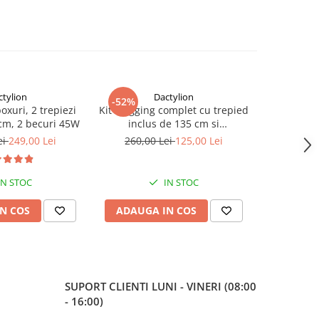
ctylion
Dactylion
-52%
-40%
boxuri, 2 trepiezi
Kit Vlogging complet cu trepied
Panza fun
 cm, 2 becuri 45W
inclus de 135 cm si
bumbac,d
telecomanda bluetooth
c
ei
249,00 Lei
260,00 Lei
125,00 Lei
150,
IN STOC
IN STOC
N COS
ADAUGA IN COS
ADAUG
SUPORT CLIENTI
LUNI - VINERI (08:00
- 16:00)