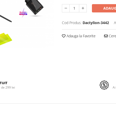
ADAUG
Cod Produs:
Dactylion-3442
A
Adauga la Favorite
Cere 
TUIT
de 299 lei
Ai