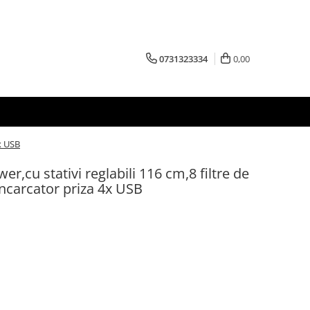
0731323334
0,00
4x USB
er,cu stativi reglabili 116 cm,8 filtre de
incarcator priza 4x USB