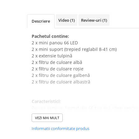
Video
(1)
Review-uri
(1)
Descriere
Pachetul contine:
2 x mini panou 66 LED
2 x mini suport (trepied reglabil 8-41 cm)
2 x extensie tulpină
2 x filtru de culoare albă
2 x filtru de culoare roșie
2 x filtru de culoare galbenă
2 x filtru de culoare albastră
Caracteristici:
Panoul luminos format din 66 buc led, ideal pentru
superioară.
VEZI MAI MULT
Luminozitatea poate fi ajustată de la 10% la 100%, p
lumină suplimentară pentru a face fotografii, a face 
Informatii conformitate produs
a transmite live streaming etc.