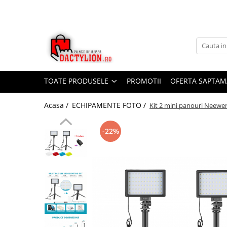
TOATE PRODUSELE
PROMOTII
OFERTA SAPTAM
Acasa /
ECHIPAMENTE FOTO /
Kit 2 mini panouri Neewer,
-22%