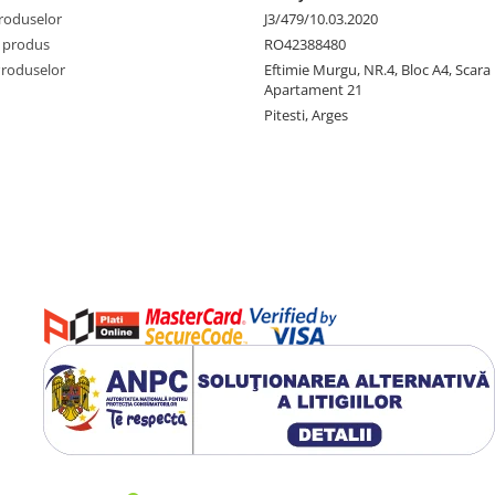
produselor
J3/479/10.03.2020
 produs
RO42388480
Produselor
Eftimie Murgu, NR.4, Bloc A4, Scara D
Apartament 21
Pitesti, Arges