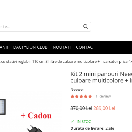
ANII
DACTYLION CLUB
NOUTATI
CONTACT
cu stativi reglabili 116 cm,8 filtre de culoare multicolore + incarcator priza 
Kit 2 mini panouri Neew
culoare multicolore + 
Neewer
1 Review
370,00 Lei
289,00 Lei
IN STOC
Durata de livrare:
2 zile