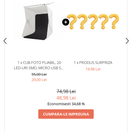
1 x CUB FOTO PLIABIL, 20
1 x PRODUS SURPRIZA
LED-URI SMD, MICRO USB 5V,
19,98 Lei
FUNDAL ALB NEGRU PVC
55,00 Lei
29,00 Lei
74,98 Lei
48,98 Lei
Economisesti 34,68 %
CUMPARA-LE IMPREUNA