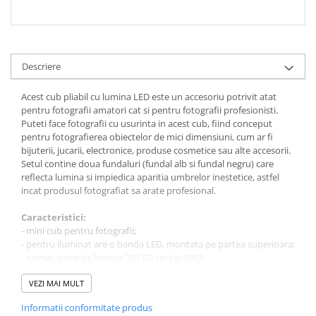
Descriere
Acest cub pliabil cu lumina LED este un accesoriu potrivit atat
pentru fotografii amatori cat si pentru fotografii profesionisti.
Puteti face fotografii cu usurinta in acest cub, fiind conceput
pentru fotografierea obiectelor de mici dimensiuni, cum ar fi
bijuterii, jucarii, electronice, produse cosmetice sau alte accesorii.
Setul contine doua fundaluri (fundal alb si fundal negru) care
reflecta lumina si impiedica aparitia umbrelor inestetice, astfel
incat produsul fotografiat sa arate profesional.
Caracteristici:
- mini cub pentru fotografii;
- pentru iluminat are o banda LED, montata pe partea superioara;
- numar surse de lumina 20 LED-uri tip SMD;
- becurile LED sunt cu lumina alba, neutra;
- banda LED se alimenteaza cu un cablu microUSB/USB (inclus);
VEZI MAI MULT
- tensiune DC 5V;
Informatii conformitate produs
- pentru a lumina, conectati cablul USB la un laptop, PC sau