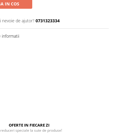
A IN COS
i nevoie de ajutor?
0731323334
informatii
OFERTE IN FIECARE ZI
 reduceri speciale la sute de produse!