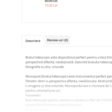
40,00 Lei
TELEFON - ROZ
19,00 Lei
Review-uri
(0)
Descriere
Bratul telescopic este dispozitivul perfect pentru a face foto
perspectivă diferită, neobișnuită. Datorită bratului telescop
fotografie cu dvs. oriunde.
Monopod (bratul telescopic) este instrumentul perfect pent
filmelor dintr-o perspectiva diferita, neobisnuita. Multumi
o imagine cu tine oriunde. Monopodul are o montare de 1/4
pentru smartphone-uri.
Parametri:
Brat telescopic pentru camere si camere cu filet de 1/4 inc
Suport flexibil pentru smartphone-uri
Curea de mana