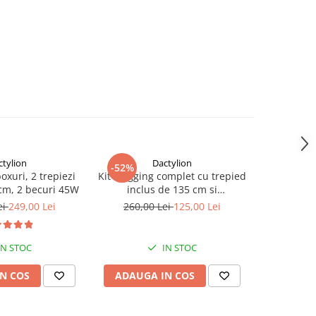
ctylion
Dactylion
-52%
-40%
boxuri, 2 trepiezi
Kit Vlogging complet cu trepied
Panza fun
 cm, 2 becuri 45W
inclus de 135 cm si
bumbac,d
telecomanda bluetooth
c
ei
249,00 Lei
260,00 Lei
125,00 Lei
150,
IN STOC
IN STOC
N COS
ADAUGA IN COS
ADAUG