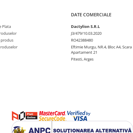
DATE COMERCIALE
 Plata
Dactylion S.R.L
produselor
J3/479/10.03.2020
 produs
RO42388480
Produselor
Eftimie Murgu, NR.4, Bloc A4, Scara D
Apartament 21
Pitesti, Arges