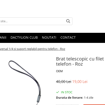
ANII
DACTYLION CLUB
NOUTATI
CONTACT
iversal 1/4 si suport reglabil pentru telefon - Roz
Brat telescopic cu filet
telefon - Roz
OEM
40,00 Lei
19,00 Lei
IN STOC
Durata de livrare:
1-4 zile