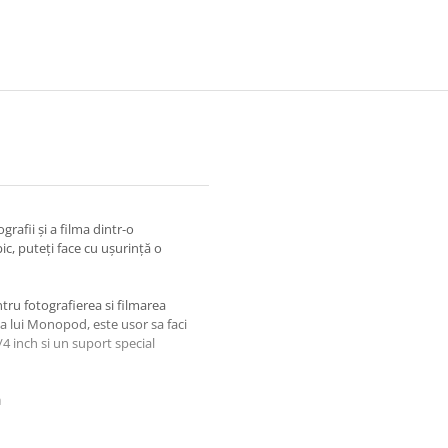
grafii și a filma dintr-o
ic, puteți face cu ușurință o
ru fotografierea si filmarea
ta lui Monopod, este usor sa faci
 inch si un suport special
h