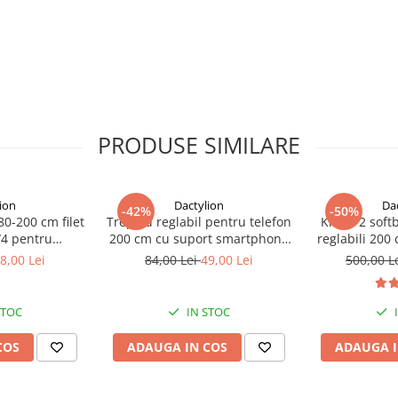
PRODUSE SIMILARE
ion
Dactylion
Da
-42%
-50%
80-200 cm filet
Trepied reglabil pentru telefon
Kit de 2 soft
/4 pentru
200 cm cu suport smartphone
reglabili 200
to,lampa
din ABS reglabil si telecomanda
8,00 Lei
84,00 Lei
49,00 Lei
500,00 L
arat foto
Bluetooth, deschidere maxima
8 cm, pentru vlogging,
streaming si fotografie
STOC
IN STOC
COS
ADAUGA IN COS
ADAUGA I