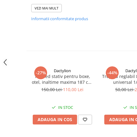
Maner confortabil de spuma
Lungimea extensiei: 29-115 cm
VEZI MAI MULT
Numarul de sectiuni: 7
Informatii conformitate produs
Incarcare maxima: 500g
Greutate neta: 150g
Dactylion
Dactyl
-27%
-44%
Trepied stativ pentru boxe,
Trepied reglabil 
otel, inaltime maxima 187 cm,
universal 1
greutate suportata 60 kg, negru
studio,fo
150,00 Lei
110,00 Lei
50,00 Lei
2
circulara,ap
IN STOC
IN 
ADAUGA IN COS
ADAUGA IN 