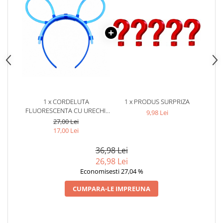
1 x CORDELUTA
1 x PRODUS SURPRIZA
FLUORESCENTA CU URECHI,
9,98 Lei
ACCESORIU GLOW PARTY,
27,00 Lei
DECORATIVA, PLASTIC,
17,00 Lei
ALBASTRU
36,98 Lei
26,98 Lei
Economisesti 27,04 %
CUMPARA-LE IMPREUNA