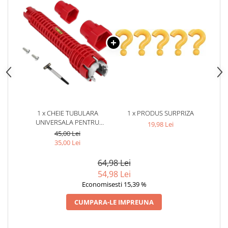
1 x CHEIE TUBULARA
1 x PRODUS SURPRIZA
UNIVERSALA PENTRU
19,98 Lei
INSTALATII SANITARE, 3
45,00 Lei
CAPETE INTERSCHIMBABILE,
35,00 Lei
BOLOBOC INTEGRAT, MANER
ANTIDERAPANT, 25 X 4 CM,
64,98 Lei
ROSU
54,98 Lei
Economisesti 15,39 %
CUMPARA-LE IMPREUNA