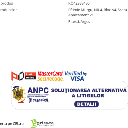
 produs
RO42388480
Produselor
Eftimie Murgu, NR.4, Bloc A4, Scara D
Apartament 21
Pitesti, Arges
ferta pe CEL.ro