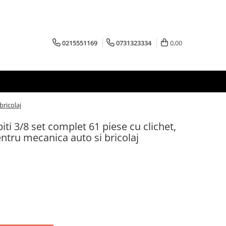
0215551169
0731323334
0,00
bricolaj
biti 3/8 set complet 61 piese cu clichet,
pentru mecanica auto si bricolaj