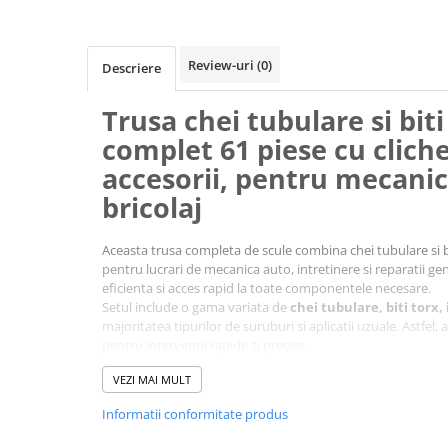
Review-uri
(0)
Descriere
Trusa chei tubulare si biti
complet 61 piese cu clichet
accesorii, pentru mecanic
bricolaj
Aceasta trusa completa de scule combina chei tubulare si bit
pentru lucrari de mecanica auto, intretinere si reparatii ge
eficienta si acces rapid la toate componentele necesare.
Setul include o gama variata de
chei tubulare, biti torx,
majoritatea tipurilor de suruburi si aplicatii uzuale. Astfel, 
pentru interventii rapide si precise.
Antrenorul cu clichet de 3/8 inch permite
lucru rapid si c
VEZI MAI MULT
timpul necesar operatiunilor. Mecanismul este conceput pen
repetata.
Informatii conformitate produs
Trusa include si
extensii, articulatie universala si ada
greu accesibile si flexibilitate maxima in utilizare.