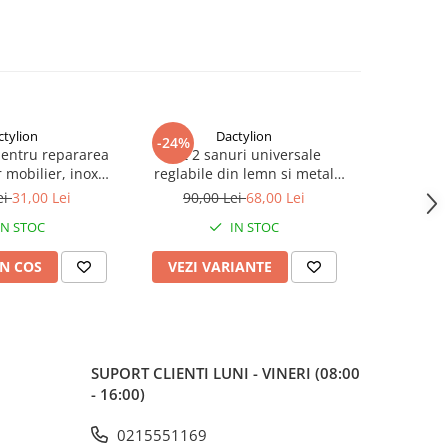
ctylion
Dactylion
-24%
-73%
pentru repararea
Set 2 sanuri universale
Maner ferea
 mobilier, inox
reglabile din lemn si metal
2 chei, i
suruburi incluse, 9
pentru largit si alungit
model univ
ei
31,00 Lei
90,00 Lei
68,00 Lei
70,0
, argintiu
incaltamintea – Dispozitiv
IN STOC
IN STOC
profesional pentru pantofi,
adidasi si ghete
N COS
VEZI VARIANTE
ADAUG
SUPORT CLIENTI
LUNI - VINERI (08:00
- 16:00)
0215551169