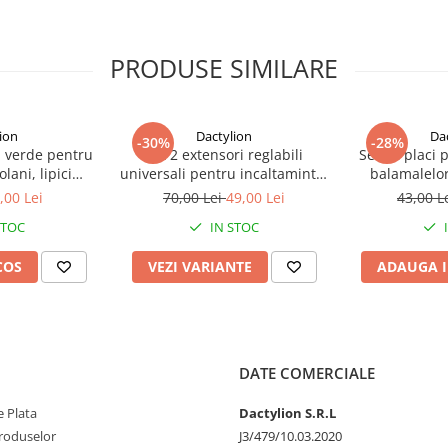
PRODUSE SIMILARE
ion
Dactylion
Da
-30%
-28%
 verde pentru
Set 2 extensori reglabili
Set 12 placi 
lani, lipici
universali pentru incaltaminte,
balamalelor
x 21 cm, non
pantofi si adidasi – Largitor
rezistent, 72 
,00 Lei
70,00 Lei
49,00 Lei
43,00 L
os, utilizare
profesional pentru confort si
x 9 cm
STOC
IN STOC
ra
ajustare personalizata
COS
VEZI VARIANTE
ADAUGA I
DATE COMERCIALE
 Plata
Dactylion S.R.L
produselor
J3/479/10.03.2020