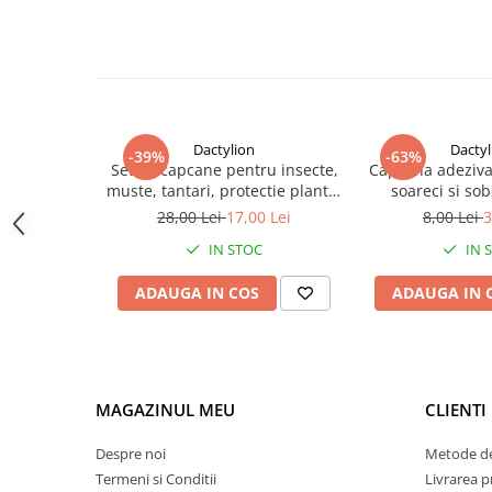
Dactylion
Dactyl
-39%
-63%
Set 20 capcane pentru insecte,
Capcana adeziva
muste, tantari, protectie plante,
soareci si sobo
autoadezive, fata-verso, 10 x 15
puternic, 16 
28,00 Lei
17,00 Lei
8,00 Lei
3
cm, galben
toxica, fara mir
IN STOC
IN 
usoa
ADAUGA IN COS
ADAUGA IN 
MAGAZINUL MEU
CLIENTI
Despre noi
Metode de
Termeni si Conditii
Livrarea 