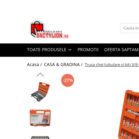
TOATE PRODUSELE
PROMOTII
OFERTA SAPTAM
Acasa /
CASA & GRADINA /
Trusa chei tubulare si biti 3/8
-27%