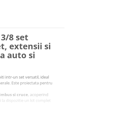
 3/8 set
, extensii si
a auto si
i intr-un set versatil, ideal
nerale. Este proiectata pentru
 imbus si cruce
, acoperind
ai la dispozitie un kit complet
ontrolat
, reducand efortul si
tru durabilitate si utilizare
ptoare
, oferind acces facil in zone