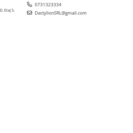
0731323334
, Etaj 5,
DactylionSRL@gmail.com