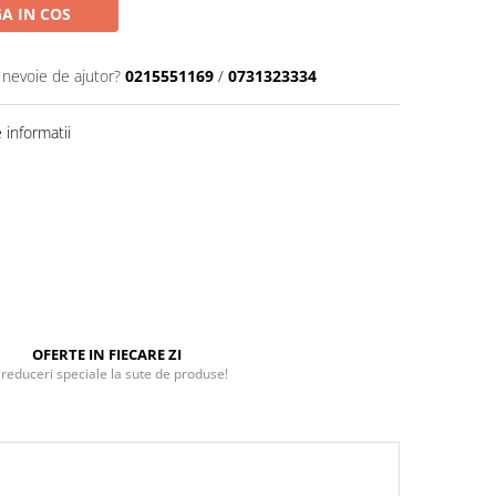
A IN COS
 nevoie de ajutor?
0215551169
/
0731323334
informatii
OFERTE IN FIECARE ZI
 reduceri speciale la sute de produse!