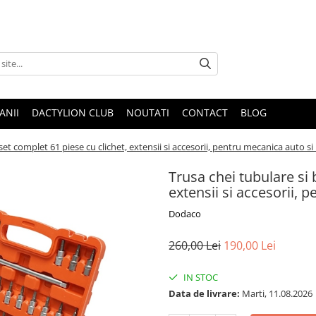
ANII
DACTYLION CLUB
NOUTATI
CONTACT
BLOG
 set complet 61 piese cu clichet, extensii si accesorii, pentru mecanica auto si 
Trusa chei tubulare si 
extensii si accesorii, 
Dodaco
260,00 Lei
190,00 Lei
IN STOC
Data de livrare:
Marti, 11.08.2026