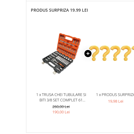
PRODUS SURPRIZA 19.99 LEI
1 x TRUSA CHEI TUBULARE SI
1 x PRODUS SURPRIZ
BITI 3/8 SET COMPLET 61
19,98 Lei
PIESE CU CLICHET, EXTENSII SI
260,00 Lei
ACCESORII, PENTRU
190,00 Lei
MECANICA AUTO SI BRICOLAJ