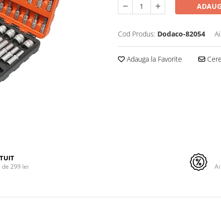
ADAUG
Cod Produs:
Dodaco-82054
Ai
Adauga la Favorite
Cere 
TUIT
de 299 lei
Ai