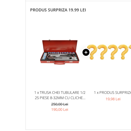
PRODUS SURPRIZA 19.99 LEI
1 x TRUSA CHEI TUBULARE 1/2
1 x PRODUS SURPRIZ
25 PIESE 8-32MM CU CLICHET
19,98 Lei
RAPID, BARA L SI EXTENSII,
250,00 Lei
SET COMPLET PENTRU
190,00 Lei
MECANICA AUTO SI REPARATII