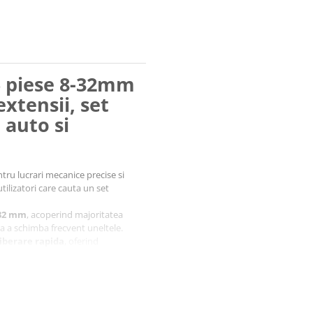
5 piese 8-32mm
extensii, set
auto si
tru lucrari mecanice precise si
utilizatori care cauta un set
 32 mm
, acoperind majoritatea
fara a schimba frecvent uneltele.
liberare rapida
, oferind
crului.
, oferind flexibilitate maxima si
ite lucrul la unghiuri dificile.