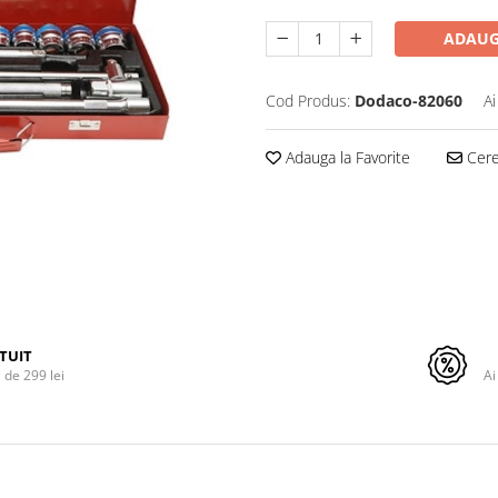
ADAUG
Cod Produs:
Dodaco-82060
Ai
Adauga la Favorite
Cere 
TUIT
de 299 lei
Ai