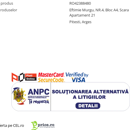
 produs
RO42388480
Produselor
Eftimie Murgu, NR.4, Bloc A4, Scara D
Apartament 21
Pitesti, Arges
ferta pe CEL.ro