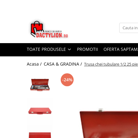
TOATE PRODUSELE
PROMOTII
OFERTA SAPTAM
Acasa /
CASA & GRADINA /
Trusa chei tubulare 1/2 25 pie
-24%