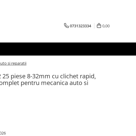
0731323334
0,00
uto si reparatii
2 25 piese 8-32mm cu clichet rapid,
t complet pentru mecanica auto si
026