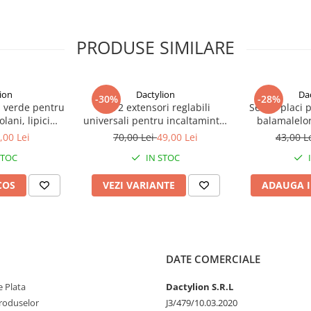
PRODUSE SIMILARE
ion
Dactylion
Da
-30%
-28%
 verde pentru
Set 2 extensori reglabili
Set 12 placi 
lani, lipici
universali pentru incaltaminte,
balamalelor
x 21 cm, non
pantofi si adidasi – Largitor
rezistent, 72 
,00 Lei
70,00 Lei
49,00 Lei
43,00 L
os, utilizare
profesional pentru confort si
x 9 cm
STOC
IN STOC
ra
ajustare personalizata
COS
VEZI VARIANTE
ADAUGA I
DATE COMERCIALE
 Plata
Dactylion S.R.L
produselor
J3/479/10.03.2020