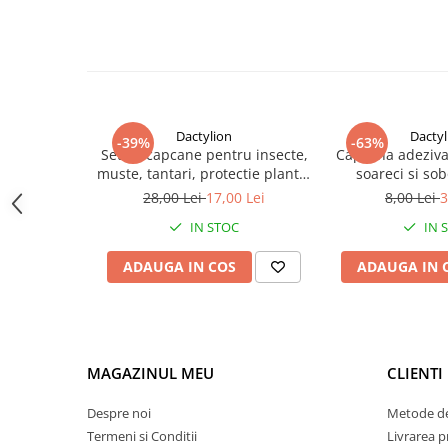
Dactylion
Dactyl
-39%
-63%
Set 20 capcane pentru insecte,
Capcana adeziva
muste, tantari, protectie plante,
soareci si sobo
autoadezive, fata-verso, 10 x 15
puternic, 16 
28,00 Lei
17,00 Lei
8,00 Lei
3
cm, galben
toxica, fara mir
IN STOC
IN 
usoa
ADAUGA IN COS
ADAUGA IN 
MAGAZINUL MEU
CLIENTI
Despre noi
Metode de
Termeni si Conditii
Livrarea 