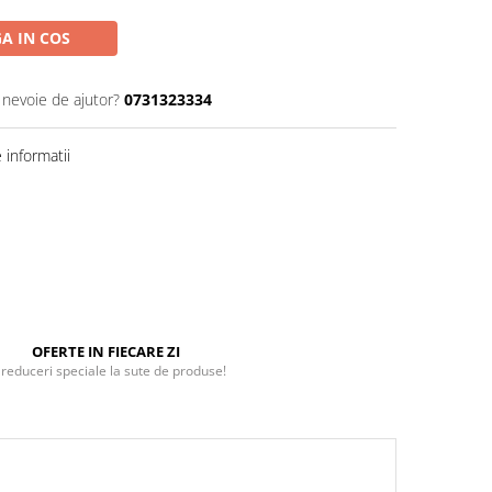
A IN COS
 nevoie de ajutor?
0731323334
informatii
OFERTE IN FIECARE ZI
 reduceri speciale la sute de produse!