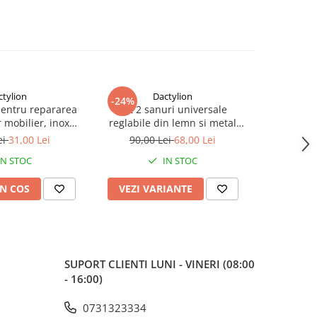
ctylion
Dactylion
-24%
-73%
pentru repararea
Set 2 sanuri universale
Maner ferea
 mobilier, inox
reglabile din lemn si metal
2 chei, i
suruburi incluse, 9
pentru largit si alungit
model univ
ei
31,00 Lei
90,00 Lei
68,00 Lei
70,0
, argintiu
incaltamintea – Dispozitiv
IN STOC
IN STOC
profesional pentru pantofi,
adidasi si ghete
N COS
VEZI VARIANTE
ADAUG
SUPORT CLIENTI
LUNI - VINERI (08:00
- 16:00)
0731323334