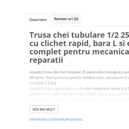
Review-uri
(0)
Descriere
Trusa chei tubulare 1/2 2
cu clichet rapid, bara L si 
complet pentru mecanica 
reparatii
Aceasta trusa de chei tubulare 25 piese este conceputa pen
eficiente, fiind potrivita pentru ateliere auto, service-uri si 
complet si fiabil.
Setul include o gama extinsa de
chei tubulare intre 8 si
aplicatiilor uzuale si profesionale. Astfel, poti lucra rapid 
Antrenorul cu clichet 1/2 inch este echipat cu
sistem de e
schimbarea usoara a capetelor si control optim in timpul lu
VEZI MAI MULT
Trusa este echipata cu
bara L, bara culisanta si extensii
acces facil in zone greu accesibile. Articulatia universala perm
Informatii conformitate produs