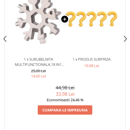
1 x SURUBELNITA
1 x PRODUS SURPRIZA
MULTIFUNCTIONALA,18 IN1,
19,98 Lei
MODEL FULG DE NEA 6X6 CM
25,00 Lei
- GRI
14,00 Lei
44,98 Lei
33,98 Lei
Economisesti 24,46 %
CUMPARA-LE IMPREUNA