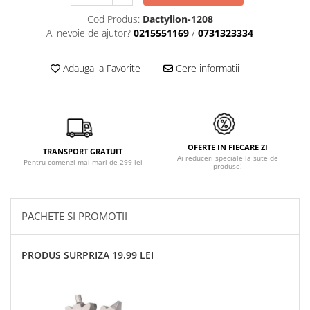
Cod Produs:
Dactylion-1208
Ai nevoie de ajutor?
0215551169
/
0731323334
Adauga la Favorite
Cere informatii
OFERTE IN FIECARE ZI
TRANSPORT GRATUIT
Ai reduceri speciale la sute de
Pentru comenzi mai mari de 299 lei
produse!
PACHETE SI PROMOTII
PRODUS SURPRIZA 19.99 LEI