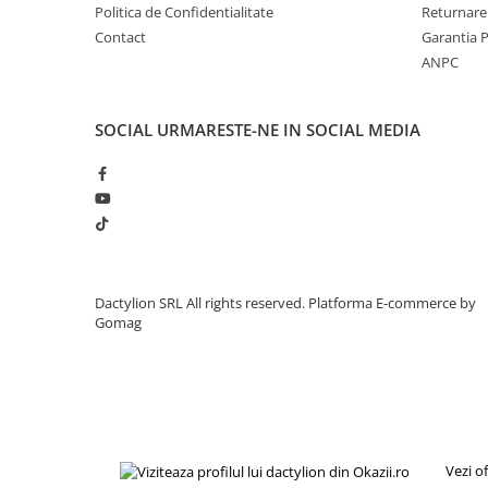
Politica de Confidentialitate
Returnare
Contact
Garantia 
ANPC
SOCIAL
URMARESTE-NE IN SOCIAL MEDIA
Dactylion SRL All rights reserved.
Platforma E-commerce by
Gomag
Finisajele atent realizate si cusaturile rezistente contribui
chiar si dupa utilizari repetate. Materialul flexibil permite 
culorile vii completeaza aspectul autentic al drapelului.
Datorita dimensiunii sale generoase, steagul poate fi utili
Vezi o
permanenta, cat si pentru decorarea spatiilor dedicate eve