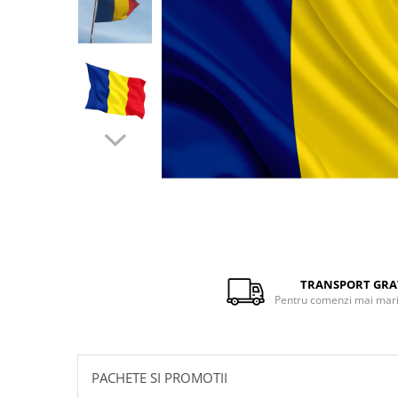
Distribuie
pe
Facebook
TRANSPORT GRA
Pentru comenzi mai mari 
PACHETE SI PROMOTII