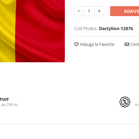
ADAUG
Cod Produs:
Dactylion-12876
Adauga la Favorite
Cere 
TUIT
de 299 lei
Ai