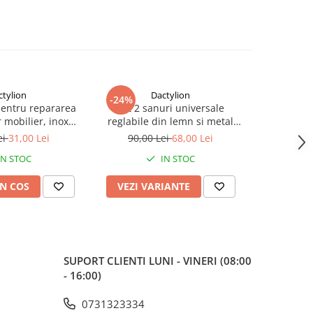
ctylion
Dactylion
-24%
-73%
pentru repararea
Set 2 sanuri universale
Maner ferea
 mobilier, inox
reglabile din lemn si metal
2 chei, i
suruburi incluse, 9
pentru largit si alungit
model univ
ei
31,00 Lei
90,00 Lei
68,00 Lei
70,0
, argintiu
incaltamintea – Dispozitiv
IN STOC
IN STOC
profesional pentru pantofi,
adidasi si ghete
N COS
VEZI VARIANTE
ADAUG
SUPORT CLIENTI
LUNI - VINERI (08:00
- 16:00)
0731323334