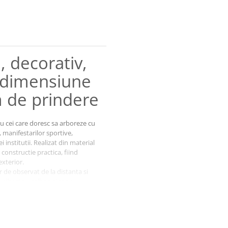
, decorativ,
l, dimensiune
m de prindere
u cei care doresc sa arboreze cu
 manifestarilor sportive,
i institutii. Realizat din material
constructie practica, fiind
exterior.
de observat de la distanta si
 albastru, galben si rosu.
tului, oferind un aspect
 un suport de perete sau utilizat
izari frecvente. Steagul poate fi