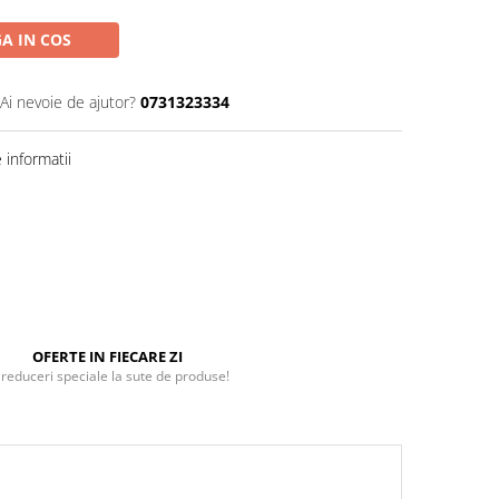
A IN COS
Ai nevoie de ajutor?
0731323334
informatii
OFERTE IN FIECARE ZI
 reduceri speciale la sute de produse!