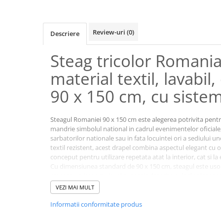
Review-uri
(0)
Descriere
Steag tricolor Romania
material textil, lavabi
90 x 150 cm, cu siste
Steagul Romaniei 90 x 150 cm este alegerea potrivita pentr
mandrie simbolul national in cadrul evenimentelor oficiale,
sarbatorilor nationale sau in fata locuintei ori a sediului une
textil rezistent, acest drapel combina aspectul elegant cu o 
conceput pentru utilizare repetata atat la interior, cat si la 
Cu dimensiunea standard de 90 x 150 cm, steagul este usor 
creeaza un impact vizual puternic datorita culorilor intense
Materialul textil permite o fluturare naturala in bataia van
VEZI MAI MULT
reprezentativ indiferent daca este montat pe un catarg, pe
ca decor pentru diferite evenimente.
Informatii conformitate produs
Tesatura este usoara, dar suficient de rezistenta pentru util