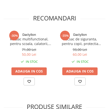
rapida.
RECOMANDARI
Dactylion
Dactylion
-30%
-35%
Rucsac multifunctional,
Rucsac de siguranta,
pentru scoala, calatorii,
pentru copii, protectia
laptop, nailon/poliester,
capului, bretele reglabile,
71,00 Lei
93,00 Lei
durabil, compartimente
poliester, 31 x 19 x 8 cm,
50,00 Lei
60,00 Lei
multiple, 31 x 15 x 45 cm,
roz, model ingeras
IN STOC
IN STOC
negru
ADAUGA IN COS
ADAUGA IN COS
Lungimea de 130 cm permite compatibilitate cu multiple modele
PRODUSE SIMILARE
de incaltaminte si articole vestimentare. Latimea de 9 mm ofera