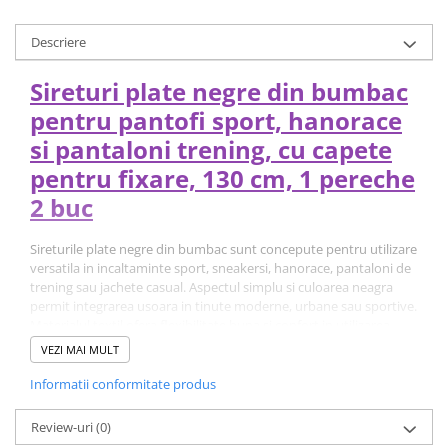
Descriere
Sireturi plate negre din bumbac
pentru pantofi sport, hanorace
si pantaloni trening, cu capete
pentru fixare, 130 cm, 1 pereche
2 buc
Sireturile plate negre din bumbac sunt concepute pentru utilizare
versatila in incaltaminte sport, sneakersi, hanorace, pantaloni de
trening sau jachete casual. Aspectul simplu si culoarea neagra
permit integrarea usoara in tinute moderne, urbane sau sportive.
Materialul textil ofera flexibilitate buna si confort in utilizarea
zilnica. Forma plata contribuie la fixarea eficienta in pantofi sau in
VEZI MAI MULT
articole vestimentare prevazute cu snur, mentinand un aspect
ordonat si practic.
Informatii conformitate produs
Capetele pentru fixare faciliteaza introducerea rapida prin
orificiile pantofilor sau prin tunelurile textile ale hainelor.
Review-uri
(0)
Constructia rezistenta ajuta la utilizare repetata fara deteriorare