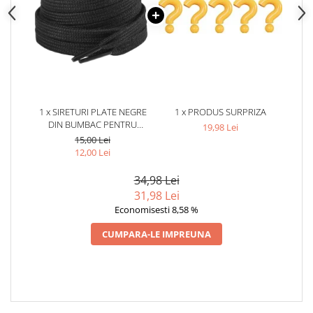
1 x SIRETURI PLATE NEGRE
1 x PRODUS SURPRIZA
DIN BUMBAC PENTRU
19,98 Lei
PANTOFI SPORT, HANORACE
15,00 Lei
SI PANTALONI TRENING, CU
12,00 Lei
CAPETE PENTRU FIXARE, 130
CM, 1 PERECHE 2 BUC
34,98 Lei
31,98 Lei
Economisesti 8,58 %
CUMPARA-LE IMPREUNA