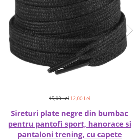
15,00 Lei
12,00 Lei
Sireturi plate negre din bumbac
pentru pantofi sport, hanorace si
pantaloni trening, cu capete