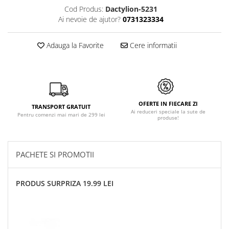
Cod Produs:
Dactylion-5231
Ai nevoie de ajutor?
0731323334
Adauga la Favorite
Cere informatii
OFERTE IN FIECARE ZI
TRANSPORT GRATUIT
Ai reduceri speciale la sute de
Pentru comenzi mai mari de 299 lei
produse!
PACHETE SI PROMOTII
PRODUS SURPRIZA 19.99 LEI