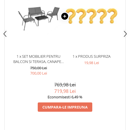
1 x SET MOBILIER PENTRU
1 x PRODUS SURPRIZA
BALCON SI TERASA, CANAPEA
19,98 Lei
2 LOCURI, 2 SCAUNE SI
750,00 Lei
MASUTA CU BLAT DIN STICLA
700,00 Lei
SECURIZATA, CADRU METALIC,
GRI
769,98 Lei
719,98 Lei
Economisesti 6,49 %
CUMPARA-LE IMPREUNA