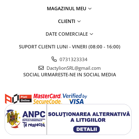
MAGAZINUL MEU
CLIENTI
DATE COMERCIALE
SUPORT CLIENTI
LUNI - VINERI (08:00 - 16:00)
0731323334
DactylionSRL@gmail.com
SOCIAL
URMARESTE-NE IN SOCIAL MEDIA
Structura este realizata din metal rezistent, conceput pentru
stabilitate si utilizare indelungata. Sezutile si spatarele sunt
fabricate din material textil respirabil, care ofera confort chiar si in
zilele calduroase, permitand circulatia aerului si reducand