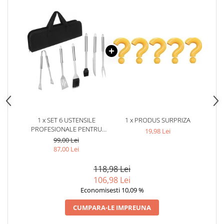
1 x SET 6 USTENSILE
1 x PRODUS SURPRIZA
PROFESIONALE PENTRU
19,98 Lei
GRATAR BBQ, OTEL
99,00 Lei
INOXIDABIL, ACCESORII CU
87,00 Lei
PENSULA SI PERIE PENTRU
CURATARE, HUSA NEAGRA
118,98 Lei
PENTRU TRANSPORT, 0.757
106,98 Lei
KG
Economisesti 10,09 %
CUMPARA-LE IMPREUNA