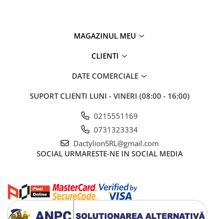
fiecare piesa fixata in timpul transportului.
MAGAZINUL MEU
CLIENTI
DATE COMERCIALE
SUPORT CLIENTI
LUNI - VINERI (08:00 - 16:00)
0215551169
0731323334
DactylionSRL@gmail.com
SOCIAL
URMARESTE-NE IN SOCIAL MEDIA
Fabricate din otel inoxidabil de calitate, ustensilele rezista