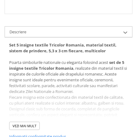
Descriere
Set 5 insigne textile Tricolor Romania, material textil,
sistem de prindere, 5,3 x 3 cm fiecare, multicolor
Poarta simbolurile nationale cu eleganta folosind acest
set de 5
insigne textile Tricolor Romania
, realizate din material textil si
inspirate de culorile oficiale ale drapelului romanesc. Aceste
insigne sunt ideale pentru evenimente oficiale, ceremonii,
festivitati scolare, parade, activitati culturale sau manifestari
dedicate Zilei Nationale a Romaniei.
Fiecare insigna este confectionata din material textil de calitate,
cu pliuri atent realizate si culori intense: albastru, galben si rosu.
Designul clasic sub forma de cocarda, completat de panglicile
verticale, confera un aspect elegant si reprezentativ, potrivit
pentru orice tinuta.
Setul contine
VEZI MAI MULT
5 insigne identice
, fiind o alegere practica pentru
familii, colective, institutii, scoli, asociatii culturale sau organizatori
Informatii conformitate produs