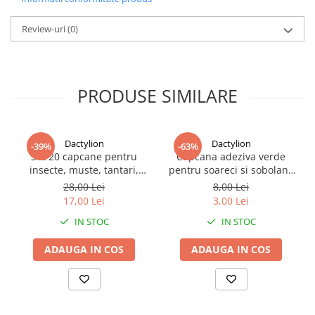
de evenimente. Pot fi oferite participantilor sau purtate de
membrii aceluiasi grup pentru un aspect unitar.
Review-uri
(0)
PRODUSE SIMILARE
Dactylion
Dactylion
-39%
-63%
Set 20 capcane pentru
Capcana adeziva verde
insecte, muste, tantari,
pentru soareci si sobolani,
protectie plante,
lipici puternic, 16 x 21 cm,
28,00 Lei
8,00 Lei
autoadezive, fata-verso, 10
non toxica, fara miros,
17,00 Lei
3,00 Lei
x 15 cm, galben
utilizare usoara
IN STOC
IN STOC
ADAUGA IN COS
ADAUGA IN COS