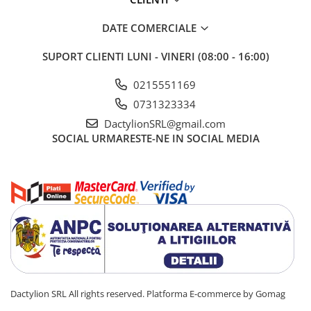
DATE COMERCIALE
SUPORT CLIENTI
LUNI - VINERI (08:00 - 16:00)
0215551169
Specificatii
Tip produs:
baterie
0731323334
Format baterie:
CR2032
DactylionSRL@gmail.com
Tip baterie:
lithium
SOCIAL
URMARESTE-NE IN SOCIAL MEDIA
Tensiune:
3V
Numar bucati/set:
5
Diametru:
20 mm
Inaltime:
3.2 mm
Utilizare:
universal
Ambalare:
blister
Compatibilitate:
telecomenzi, ceasuri, cantare electronice, jucarii
Alte denumiri compatibile:
DL2032, 5004LC, E-CR2032
Continut
5 x baterie CR2032 Lithium 3V
Dactylion SRL All rights reserved.
Platforma E-commerce by Gomag