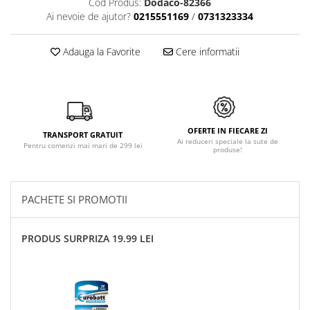
Cod Produs:
Dodaco-82366
Ai nevoie de ajutor?
0215551169
/
0731323334
Adauga la Favorite
Cere informatii
OFERTE IN FIECARE ZI
TRANSPORT GRATUIT
Ai reduceri speciale la sute de
Pentru comenzi mai mari de 299 lei
produse!
PACHETE SI PROMOTII
PRODUS SURPRIZA 19.99 LEI