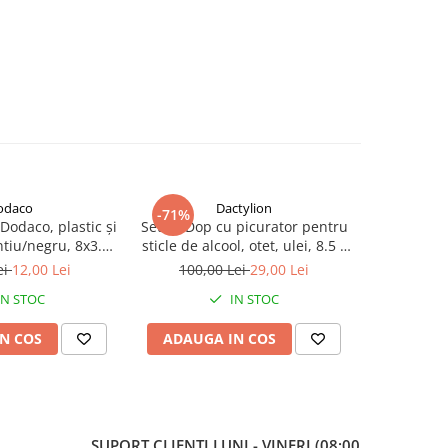
uritatilor. Astfel, bauturile isi pastreaza prospetimea, iar accesoriile raman 
puri, ulei, otet sau alte lichide alimentare care necesita o dozare controlata.
a coroziune si usor de curatat, ceea ce le recomanda pentru utilizare zilnica
odaco
Dactylion
-71%
Dodaco, plastic și
Set 5x Dop cu picurator pentru
ntiu/negru, 8x3.5
sticle de alcool, otet, ulei, 8.5 x
cm
3 cm, plastic/cauciuc,
ei
12,00 Lei
100,00 Lei
29,00 Lei
negru/argintiu
IN STOC
IN STOC
N COS
ADAUGA IN COS
SUPORT CLIENTI
LUNI - VINERI (08:00