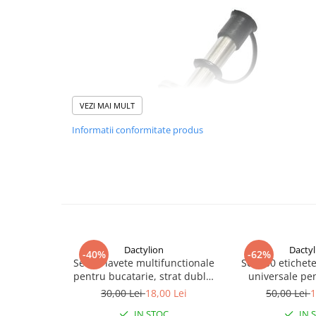
VEZI MAI MULT
Informatii conformitate produs
Dactylion
Dactyl
-40%
-62%
Set 15 lavete multifunctionale
Set 500 etichet
pentru bucatarie, strat dublu,
universale pe
microfibra metalica, nu lasa
supra
30,00 Lei
18,00 Lei
50,00 Lei
1
zgarieturi
IN STOC
IN 