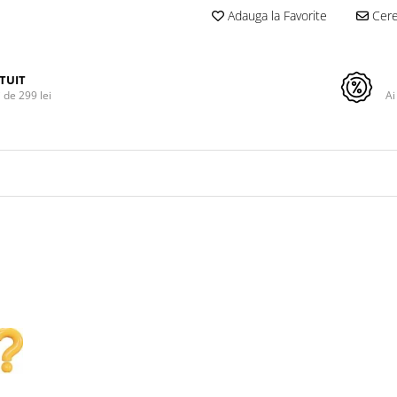
Adauga la Favorite
Cere 
TUIT
de 299 lei
Ai