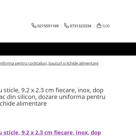
0215551169
0731323334
0,00
uniforma pentru cocktailuri, bauturi si lichide alimentare
 sticle, 9.2 x 2.3 cm fiecare, inox, dop
pac din silicon, dozare uniforma pentru
lichide alimentare
sticle, 9.2 x 2.3 cm fiecare, inox, dop