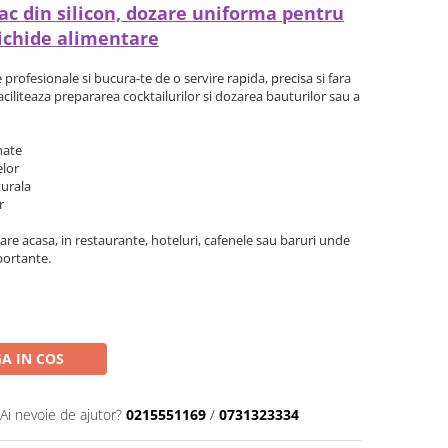
ac din silicon, dozare uniforma pentru
 lichide alimentare
profesionale si bucura-te de o servire rapida, precisa si fara
 faciliteaza prepararea cocktailurilor si dozarea bauturilor sau a
nate
elor
turala
r
are acasa, in restaurante, hoteluri, cafenele sau baruri unde
mportante.
A IN COS
Ai nevoie de ajutor?
0215551169
/
0731323334