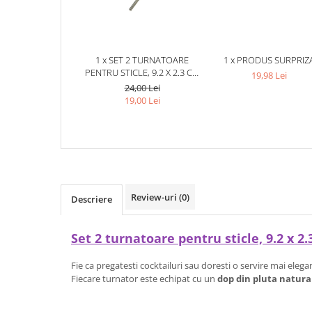
1 x SET 2 TURNATOARE
1 x PRODUS SURPRIZ
PENTRU STICLE, 9.2 X 2.3 CM
19,98 Lei
FIECARE, INOX, DOP DIN
24,00 Lei
PLUTA NATURALA, CAPAC DIN
19,00 Lei
SILICON, DOZARE UNIFORMA
PENTRU COCKTAILURI,
BAUTURI SI LICHIDE
ALIMENTARE
Review-uri
(0)
Descriere
Set 2 turnatoare pentru sticle, 9.2 x 2
Fie ca pregatesti cocktailuri sau doresti o servire mai elega
Fiecare turnator este echipat cu un
dop din pluta natura