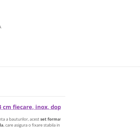
A
.3 cm fiecare, inox, dop din pluta naturala, capac 
nta a bauturilor, acest
set format din doua turnatoare pentru sticle
iti 
la
, care asigura o fixare stabila in gatul sticlei, si cu un
tub din inox anticor