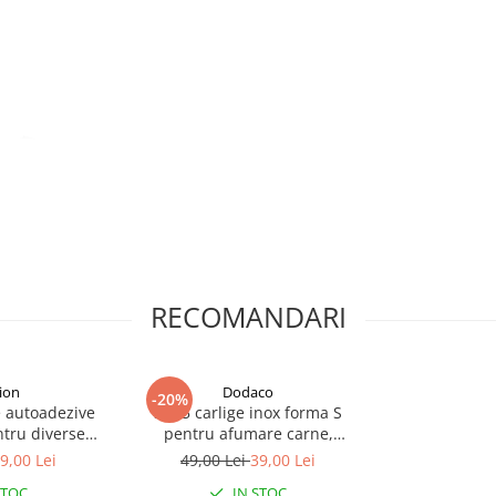
RECOMANDARI
ion
Dodaco
-20%
e autoadezive
Set 5 carlige inox forma S
ntru diverse
pentru afumare carne,
fete
macelarie, rezistente, sustinere
9,00 Lei
49,00 Lei
39,00 Lei
grea, 16 cm, argintiu
STOC
IN STOC