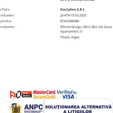
 Plata
Dactylion S.R.L
produselor
J3/479/10.03.2020
 produs
RO42388480
Produselor
Eftimie Murgu, NR.4, Bloc A4, Scara D
Apartament 21
Pitesti, Arges