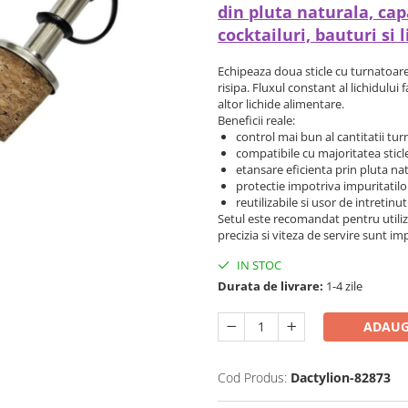
din pluta naturala, cap
cocktailuri, bauturi si
Echipeaza doua sticle cu turnatoare 
risipa. Fluxul constant al lichidului
altor lichide alimentare.
Beneficii reale:
control mai bun al cantitatii tur
compatibile cu majoritatea sticl
etansare eficienta prin pluta na
protectie impotriva impuritatilo
reutilizabile si usor de intretinut
Setul este recomandat pentru utiliz
precizia si viteza de servire sunt i
IN STOC
Durata de livrare:
1-4 zile
ADAUG
Cod Produs:
Dactylion-82873