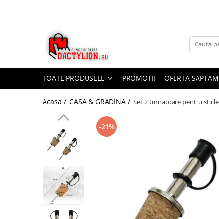
TOATE PRODUSELE
PROMOTII
OFERTA SAPTAM
Acasa /
CASA & GRADINA /
Set 2 turnatoare pentru sticle,
-21%