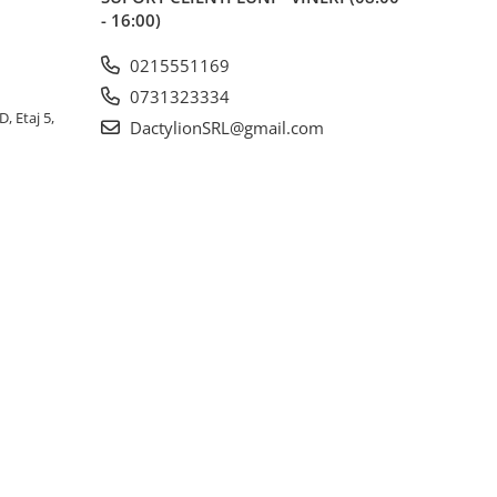
- 16:00)
0215551169
0731323334
, Etaj 5,
DactylionSRL@gmail.com