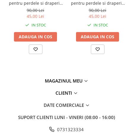
pentru perdele si draperii,
pentru perdele si draperii,
tip snur, poliester, 44 cm -
tip snur, poliester, 44 cm -
90,00 Lei
90,00 Lei
Verde,turcoaz
Maro inchis
45,00 Lei
45,00 Lei
IN STOC
IN STOC
ADAUGA IN COS
ADAUGA IN COS
MAGAZINUL MEU
CLIENTI
DATE COMERCIALE
SUPORT CLIENTI
LUNI - VINERI (08:00 - 16:00)
0731323334