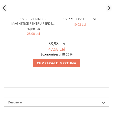
1 x SET 2 PRINDERI
1 x PRODUS SURPRIZA
MAGNETICE PENTRU PERDELE
19,98 Lei
SI DRAPERII, SNUR TEXTIL
39,00 Lei
IMPLETIT, 44 CM, GRI
28,00 Lei
ARGINTIU, ACCESORIU
DECORATIV MODERN
58,98 Lei
47,98 Lei
Economisesti 18,65 %
CUMPARA-LE IMPREUNA
Descriere