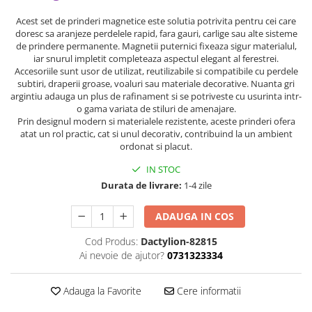
Acest set de prinderi magnetice este solutia potrivita pentru cei care
doresc sa aranjeze perdelele rapid, fara gauri, carlige sau alte sisteme
de prindere permanente. Magnetii puternici fixeaza sigur materialul,
iar snurul impletit completeaza aspectul elegant al ferestrei.
Accesoriile sunt usor de utilizat, reutilizabile si compatibile cu perdele
subtiri, draperii groase, voaluri sau materiale decorative. Nuanta gri
argintiu adauga un plus de rafinament si se potriveste cu usurinta intr-
o gama variata de stiluri de amenajare.
Prin designul modern si materialele rezistente, aceste prinderi ofera
atat un rol practic, cat si unul decorativ, contribuind la un ambient
ordonat si placut.
IN STOC
Durata de livrare:
1-4 zile
ADAUGA IN COS
Cod Produs:
Dactylion-82815
Ai nevoie de ajutor?
0731323334
Adauga la Favorite
Cere informatii