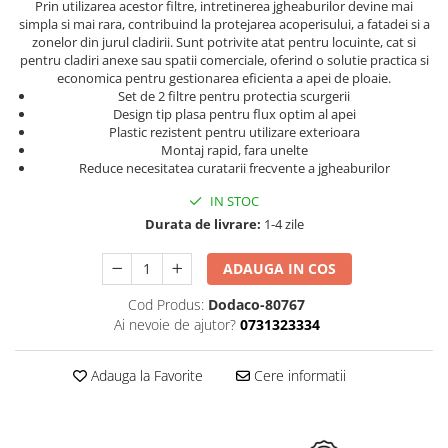
Prin utilizarea acestor filtre, intretinerea jgheaburilor devine mai
simpla si mai rara, contribuind la protejarea acoperisului, a fatadei si a
zonelor din jurul cladirii. Sunt potrivite atat pentru locuinte, cat si
pentru cladiri anexe sau spatii comerciale, oferind o solutie practica si
economica pentru gestionarea eficienta a apei de ploaie.
Set de 2 filtre pentru protectia scurgerii
Design tip plasa pentru flux optim al apei
Plastic rezistent pentru utilizare exterioara
Montaj rapid, fara unelte
Reduce necesitatea curatarii frecvente a jgheaburilor
IN STOC
Durata de livrare:
1-4 zile
ADAUGA IN COS
Cod Produs:
Dodaco-80767
Ai nevoie de ajutor?
0731323334
Adauga la Favorite
Cere informatii