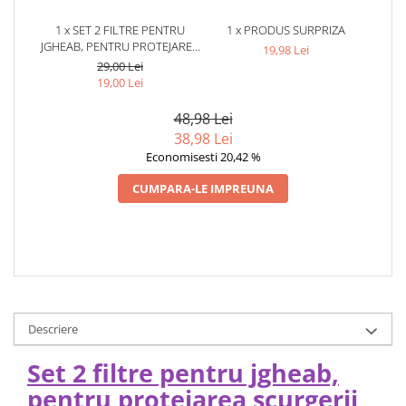
1 x SET 2 FILTRE PENTRU
1 x PRODUS SURPRIZA
JGHEAB, PENTRU PROTEJAREA
19,98 Lei
SCURGERII SI MENTINEREA
29,00 Lei
FLUXULUI APEI, PLASTIC
19,00 Lei
REZISTENT, 132X145 MM,
NEGRU – SOLUTIE PRACTICA
48,98 Lei
PENTRU PREVENIREA
38,98 Lei
INFUNDARII JGHEABURILOR
Economisesti 20,42 %
CUMPARA-LE IMPREUNA
Descriere
Set 2 filtre pentru jgheab,
pentru protejarea scurgerii