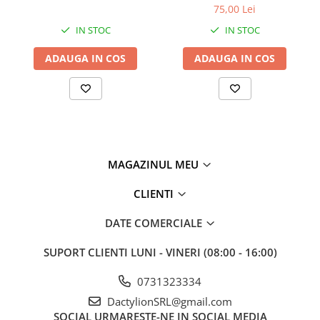
pentru intretinerea instalatiilor de drenaj exterior.
75,00 Lei
IN STOC
IN STOC
ADAUGA IN COS
ADAUGA IN COS
MAGAZINUL MEU
CLIENTI
DATE COMERCIALE
SUPORT CLIENTI
LUNI - VINERI (08:00 - 16:00)
0731323334
Caracteristici si beneficii
DactylionSRL@gmail.com
Protectie eficienta:
previne acumularea frunzelor,
SOCIAL
URMARESTE-NE IN SOCIAL MEDIA