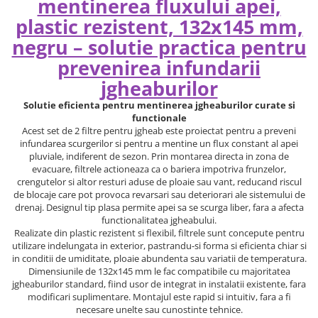
mentinerea fluxului apei,
plastic rezistent, 132x145 mm,
negru – solutie practica pentru
prevenirea infundarii
jgheaburilor
Solutie eficienta pentru mentinerea jgheaburilor curate si
functionale
Acest set de 2 filtre pentru jgheab este proiectat pentru a preveni
infundarea scurgerilor si pentru a mentine un flux constant al apei
pluviale, indiferent de sezon. Prin montarea directa in zona de
evacuare, filtrele actioneaza ca o bariera impotriva frunzelor,
crengutelor si altor resturi aduse de ploaie sau vant, reducand riscul
de blocaje care pot provoca revarsari sau deteriorari ale sistemului de
drenaj. Designul tip plasa permite apei sa se scurga liber, fara a afecta
functionalitatea jgheabului.
Realizate din plastic rezistent si flexibil, filtrele sunt concepute pentru
utilizare indelungata in exterior, pastrandu-si forma si eficienta chiar si
in conditii de umiditate, ploaie abundenta sau variatii de temperatura.
Dimensiunile de 132x145 mm le fac compatibile cu majoritatea
jgheaburilor standard, fiind usor de integrat in instalatii existente, fara
modificari suplimentare. Montajul este rapid si intuitiv, fara a fi
necesare unelte sau cunostinte tehnice.