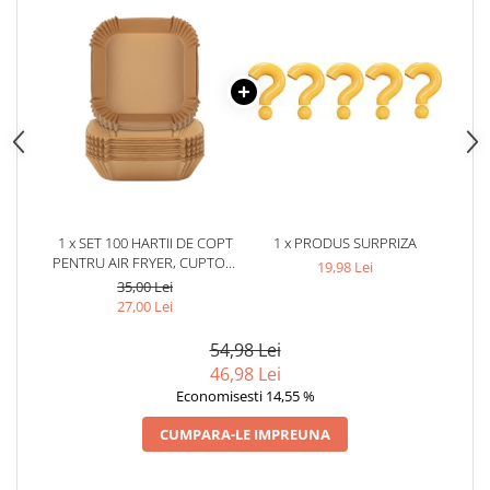
1 x SET 100 HARTII DE COPT
1 x PRODUS SURPRIZA
PENTRU AIR FRYER, CUPTOR,
19,98 Lei
DE UNICA FOLOSINTA,
35,00 Lei
ANTIADERENTE, FORMA
27,00 Lei
PATRATA, 16 X 16 CM, MARO
54,98 Lei
46,98 Lei
Economisesti 14,55 %
CUMPARA-LE IMPREUNA