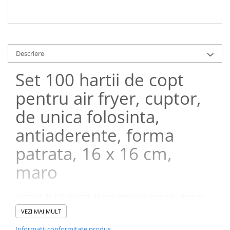
Descriere
Set 100 hartii de copt
pentru air fryer, cuptor,
de unica folosinta,
antiaderente, forma
patrata, 16 x 16 cm,
maro
Acest set de 100 de hartii de copt pentru air fryer este alegerea
ideala pentru cei care doresc un mod mai curat, mai rapid si mai
VEZI MAI MULT
eficient de a gati. Concepute pentru a simplifica procesul de
preparare a alimentelor, aceste forme din hartie rezistenta
Informatii conformitate produs