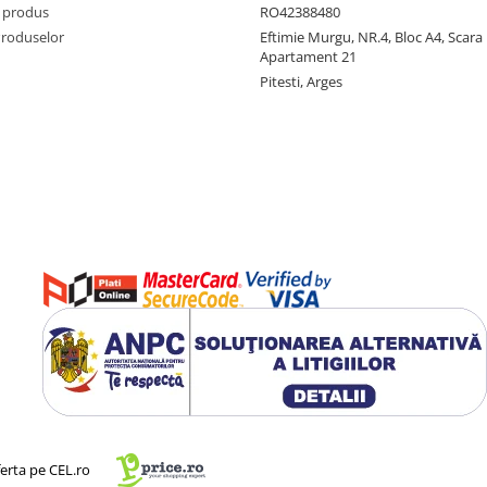
 produs
RO42388480
Produselor
Eftimie Murgu, NR.4, Bloc A4, Scara D
Apartament 21
Pitesti, Arges
ferta pe CEL.ro