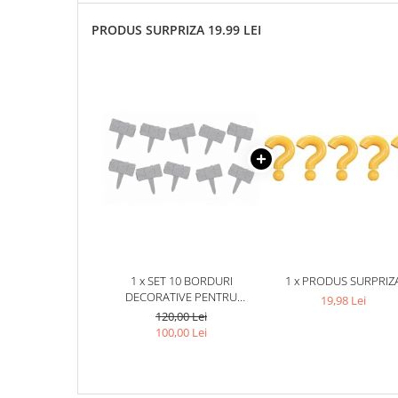
PRODUS SURPRIZA 19.99 LEI
1 x SET 10 BORDURI
1 x PRODUS SURPRIZ
DECORATIVE PENTRU
19,98 Lei
GRADINA, IMITATIE PIATRA,
120,00 Lei
MODULARE, FIXARE IN SOL,
100,00 Lei
25 X 23 CM FIECARE, GRI