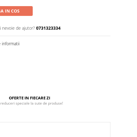
A IN COS
i nevoie de ajutor?
0731323334
informatii
OFERTE IN FIECARE ZI
 reduceri speciale la sute de produse!