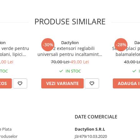
 curti, peluze, parcuri, spatii
 si un aspect bine organizat al
PRODUSE SIMILARE
ion
Dactylion
Da
-30%
-28%
 verde pentru
Set 2 extensori reglabili
Set 12 placi 
lani, lipici
universali pentru incaltaminte,
balamalelor
x 21 cm, non
pantofi si adidasi – Largitor
rezistent, 72 
,00 Lei
70,00 Lei
49,00 Lei
43,00 L
os, utilizare
profesional pentru confort si
x 9 cm
STOC
IN STOC
ra
ajustare personalizata
COS
VEZI VARIANTE
ADAUGA I
amentali
DATE COMERCIALE
 Plata
Dactylion S.R.L
produselor
J3/479/10.03.2020