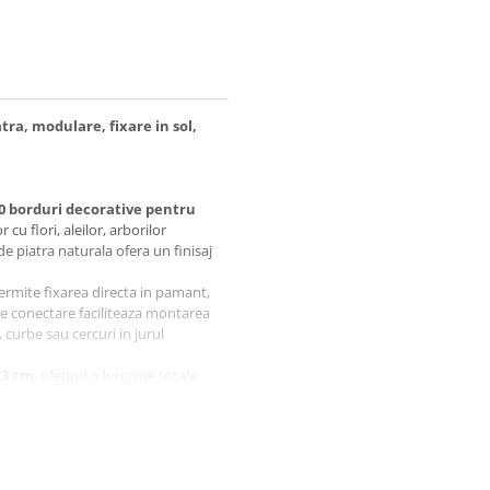
tra, modulare, fixare in sol,
10 borduri decorative pentru
cu flori, aleilor, arborilor
e piatra naturala ofera un finisaj
ermite fixarea directa in pamant,
de conectare faciliteaza montarea
 curbe sau cercuri in jurul
23 cm
, oferind o lungime totala
lizate individual sau combinate
uporta expunerea la soare, ploaie
n timp. Aspectul de piatra
atea materialelor minerale.