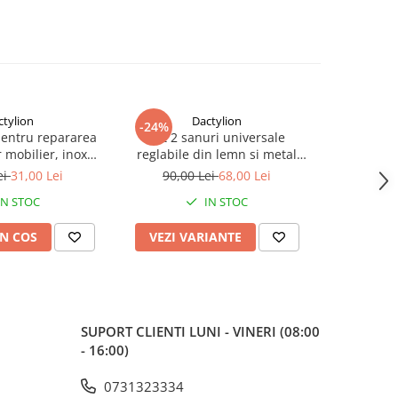
ctylion
Dactylion
-24%
-73%
pentru repararea
Set 2 sanuri universale
Maner ferea
 mobilier, inox
reglabile din lemn si metal
2 chei, i
suruburi incluse, 9
pentru largit si alungit
model univ
ei
31,00 Lei
90,00 Lei
68,00 Lei
70,0
, argintiu
incaltamintea – Dispozitiv
IN STOC
IN STOC
profesional pentru pantofi,
adidasi si ghete
N COS
VEZI VARIANTE
ADAUG
SUPORT CLIENTI
LUNI - VINERI (08:00
- 16:00)
0731323334