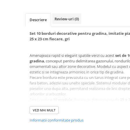
Review-uri
(0)
Descriere
Set 10 borduri decorative pentru gradina, imitatie pia
25 x 23 cm fiecare, gri
Amenajeaza rapid si elegant spatiile verzi cu acest
set de 
gradina
, conceput pentru delimitarea gazonului, rondurilor 
ornamentali sau altor zone decorative. Modelul cu aspect d
estetic si se integreaza armonios in orice tip de gradina.
Fiecare bordura este prevazuta cu un tarus integrat care p
fara beton, adezivi sau unelte speciale. Sistemul modular 
pieselor una dupa alta, permitand realizarea de linii drepte,
arborilor si arbustilor.
Setul contine
10 module
, fiecare cu dimensiunea de
25 x 
de aproximativ
2,5 metri
dupa montaj. Bordurile pot fi uti
cu alte seturi pentru delimitarea unor suprafete mai mari.
VEZI MAI MULT
Fabricate din plastic rezistent pentru exterior, bordurile s
Informatii conformitate produs
si variatii de temperatura, pastrandu-si culoarea si forma i
naturala adauga un plus de eleganta fara costurile si greut