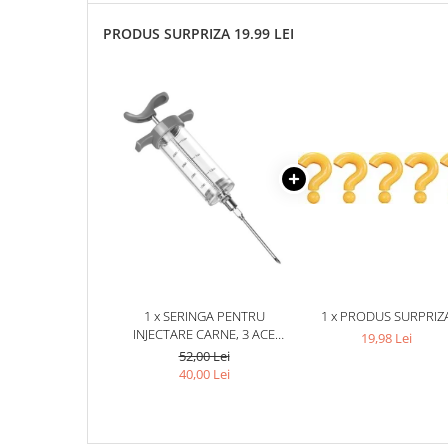
PRODUS SURPRIZA 19.99 LEI
1 x SERINGA PENTRU
1 x PRODUS SURPRIZ
INJECTARE CARNE, 3 ACE
19,98 Lei
DIFERITE, CAPACITATE 50 ML,
52,00 Lei
REUTILIZABILA, GRADATA,
40,00 Lei
PLASTIC, OTEL INOXIDABIL,
7.7 X 23 X 3.5 CM, GRI