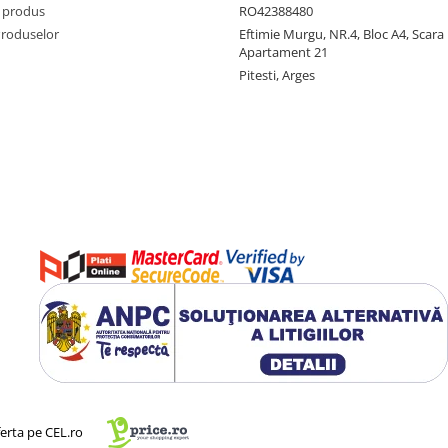
 produs
RO42388480
l ofera durabilitate si siguranta
Produselor
Eftimie Murgu, NR.4, Bloc A4, Scara D
aje gradate clare, permitand
Apartament 21
especta retetele cu precizie si evita
Pitesti, Arges
ite o utilizare confortabila si
 mai dense de carne.
ferta pe CEL.ro