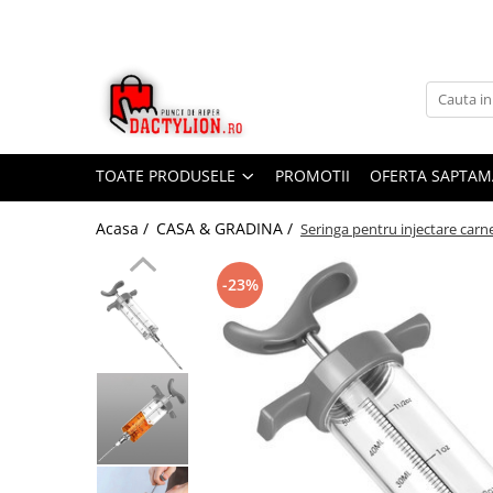
TOATE PRODUSELE
PROMOTII
OFERTA SAPTAM
Acasa /
CASA & GRADINA /
Seringa pentru injectare carne, 
-23%