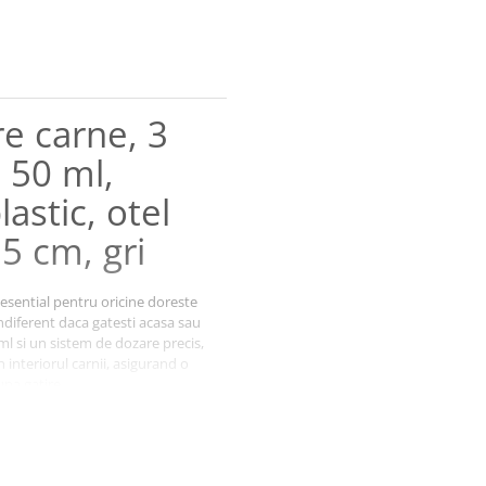
re carne, 3
e 50 ml,
lastic, otel
.5 cm, gri
esential pentru oricine doreste
ndiferent daca gatesti acasa sau
ml si un sistem de dozare precis,
n interiorul carnii, asigurand o
upa gatire.