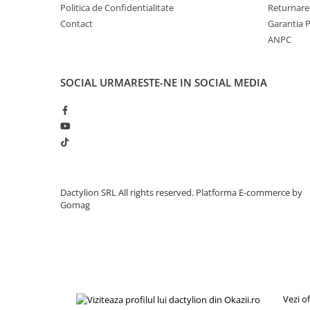
Politica de Confidentialitate
Returnare
Constructia combinata din plastic rezistent si otel inoxidabi
Contact
Garantia 
alimentara. Recipientul transparent este prevazut cu marc
ANPC
controlul exact al cantitatii de lichid utilizate. Astfel, poti r
risipa de ingrediente. Designul ergonomic al pistonului perm
controlata, fara efort, chiar si atunci cand injectezi bucati
SOCIAL
URMARESTE-NE IN SOCIAL MEDIA
Dactylion SRL All rights reserved.
Platforma E-commerce by
Gomag
Vezi o