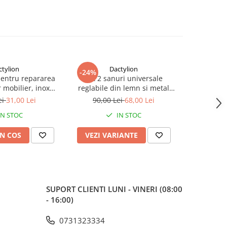
ctylion
Dactylion
-24%
-73%
pentru repararea
Set 2 sanuri universale
Maner ferea
 mobilier, inox
reglabile din lemn si metal
2 chei, i
suruburi incluse, 9
pentru largit si alungit
model univ
ei
31,00 Lei
90,00 Lei
68,00 Lei
70,0
, argintiu
incaltamintea – Dispozitiv
IN STOC
IN STOC
profesional pentru pantofi,
adidasi si ghete
N COS
VEZI VARIANTE
ADAUG
SUPORT CLIENTI
LUNI - VINERI (08:00
- 16:00)
0731323334