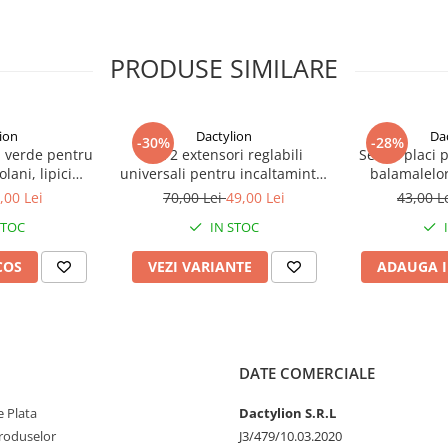
PRODUSE SIMILARE
ion
Dactylion
Da
-30%
-28%
 verde pentru
Set 2 extensori reglabili
Set 12 placi 
lani, lipici
universali pentru incaltaminte,
balamalelor
x 21 cm, non
pantofi si adidasi – Largitor
rezistent, 72 
,00 Lei
70,00 Lei
49,00 Lei
43,00 L
os, utilizare
profesional pentru confort si
x 9 cm
STOC
IN STOC
ra
ajustare personalizata
COS
VEZI VARIANTE
ADAUGA I
DATE COMERCIALE
 Plata
Dactylion S.R.L
produselor
J3/479/10.03.2020