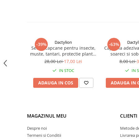
Dactylion
Dactyl
-39%
-63%
Set 20 capcane pentru insecte,
Capcana adeziva
muste, tantari, protectie plante,
soareci si sobo
autoadezive, fata-verso, 10 x 15
puternic, 16 
28,00 Lei
17,00 Lei
8,00 Lei
3
cm, galben
toxica, fara mir
IN STOC
IN 
usoa
ADAUGA IN COS
ADAUGA IN 
MAGAZINUL MEU
CLIENTI
Despre noi
Metode de
Termeni si Conditii
Livrarea 