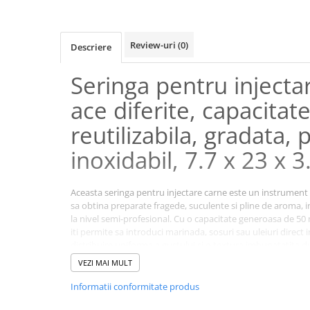
Review-uri
(0)
Descriere
Seringa pentru injecta
ace diferite, capacitat
reutilizabila, gradata, p
inoxidabil, 7.7 x 23 x 3
Aceasta seringa pentru injectare carne este un instrument 
sa obtina preparate fragede, suculente si pline de aroma, i
la nivel semi-profesional. Cu o capacitate generoasa de 50 
iti permite sa introduci marinada, sosuri sau uleiuri direct i
distribuire uniforma a gustului si o textura imbunatatita d
VEZI MAI MULT
Informatii conformitate produs