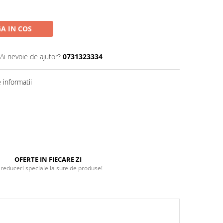
A IN COS
Ai nevoie de ajutor?
0731323334
informatii
OFERTE IN FIECARE ZI
 reduceri speciale la sute de produse!