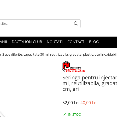
ANII
DACTYLION CLUB
NOUTATI
CONTACT
BLOG
3 ace diferite, capacitate 50 ml, reutilizabila, gradata, plastic, otel inoxidabil,
Seringa pentru injectar
ml, reutilizabila, gradat
cm, gri
52,00 Lei
40,00 Lei
IN STOC