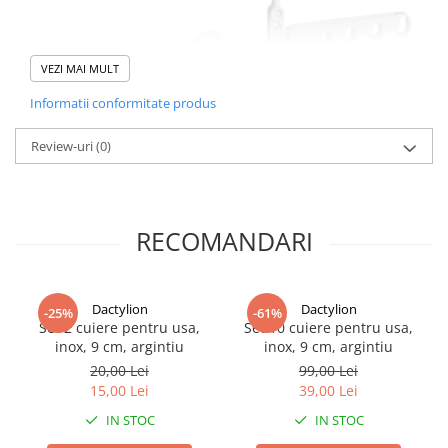
VEZI MAI MULT
Informatii conformitate produs
Review-uri
(0)
RECOMANDARI
Dactylion
Dactylion
-25%
-61%
Designul pliabil si compact faciliteaza depozitarea atunci cand suportur
Set 2 cuiere pentru usa,
Set 10 cuiere pentru usa,
Realizate din plastic rezistent si finisate intr-
inox, 9 cm, argintiu
inox, 9 cm, argintiu
o nuanta alba moderna, organizatoarele combina functionalitatea cu un 
20,00 Lei
99,00 Lei
Specificatii tehnice
15,00 Lei
39,00 Lei
Tip produs:
organizator pliabil pentru umerase
Culoare:
alb
IN STOC
IN STOC
Numar pozitii:
5