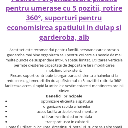
pentru umerase cu 5 pozitii, rotire
360°, suporturi pentru
economisirea spatiului in dulap si
garderoba, alb
Acest set este recomandat pentru familii, persoane care doresc o
garderoba mai bine organizata sau pentru cei care au nevoie de mai
multe puncte de suspendare intr-un spatiu limitat. Utilizarea verticala
permite cresterea capacitatii de depozitare fara modificarea
mobilierului existent.
Fiecare suport contribuie la organizarea eficienta a hainelor si la
reducerea aglomerarii din dulap. Sistemul cu 5 pozitii si rotire la 360°
faciliteaza accesul rapid la articolele vestimentare si mentinerea ordinii
zilnice.
Beneficii principale
optimizare eficienta a spatiului
organizare rapida a hainelor
acces facil la articolele vestimentare
utilizare verticala si orizontala
transport usor in calatorii
Poate fi utilizat in locuinte, dressinguri, hoteluri, rulote sau alte spatii