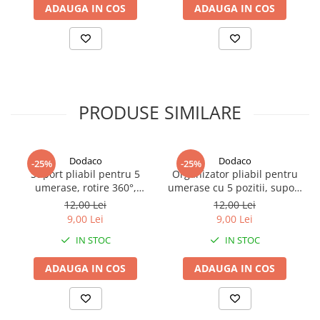
Rotire:
360°
ADAUGA IN COS
ADAUGA IN COS
Dimensiuni deschis:
22 x 12.5 x 14 cm
Dimensiuni pliat:
17.5 x 8 cm
Material:
plastic rezistent
Design:
pliabil si portabil
Utilizare:
organizare haine si economisire spatiu
Montare:
rapida pe bara dulapului
PRODUSE SIMILARE
Dodaco
Dodaco
-25%
-25%
Suport pliabil pentru 5
Organizator pliabil pentru
umerase, rotire 360°,
umerase cu 5 pozitii, suport
organizator haine pentru
haine cu rotire 360°,
12,00 Lei
12,00 Lei
dulap si calatorii,
accesoriu portabil pentru
9,00 Lei
9,00 Lei
economisire spatiu, alb
garderoba, negru
IN STOC
IN STOC
ADAUGA IN COS
ADAUGA IN COS