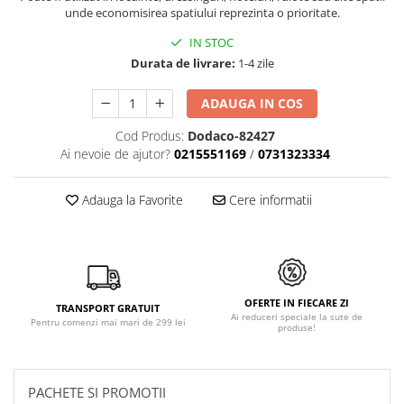
unde economisirea spatiului reprezinta o prioritate.
IN STOC
Durata de livrare:
1-4 zile
ADAUGA IN COS
Cod Produs:
Dodaco-82427
Ai nevoie de ajutor?
0215551169
/
0731323334
Adauga la Favorite
Cere informatii
OFERTE IN FIECARE ZI
TRANSPORT GRATUIT
Ai reduceri speciale la sute de
Pentru comenzi mai mari de 299 lei
produse!
PACHETE SI PROMOTII