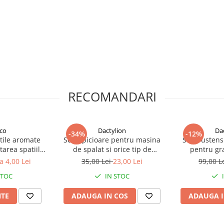
RECOMANDARI
co
Dactylion
Da
-34%
-12%
stile aromate
Set 8 picioare pentru masina
Set 6 ustens
area spatiilor
de spalat si orice tip de
pentru gra
t deodorant,
mobilier, anti zgomot,
inoxidabil, ac
a 4,00 Lei
35,00 Lei
23,00 Lei
99,00 L
50 g, culoare
antiderapante, 79 mm
si perie pent
STOC
IN STOC
a
neagra pentru
NTE
ADAUGA IN COS
ADAUGA I