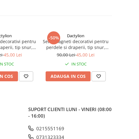
ctylion
Dactylion
-50%
decorativi pentru
Set 4 magneti decorativi pentru
aperii, tip snur,
perdele si draperii, tip snur,
 44 cm - Negru
poliester, 44 cm - Gri
ei
45,00 Lei
90,00 Lei
45,00 Lei
IN STOC
IN STOC
N COS
ADAUGA IN COS
SUPORT CLIENTI
LUNI - VINERI (08:00
- 16:00)
0215551169
0731323334