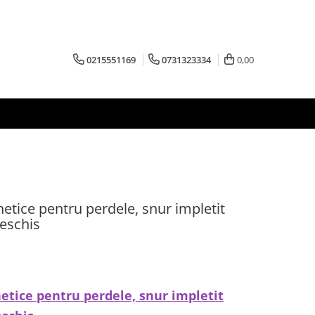
0215551169
0731323334
0,00
etice pentru perdele, snur impletit
deschis
etice pentru perdele, snur impletit