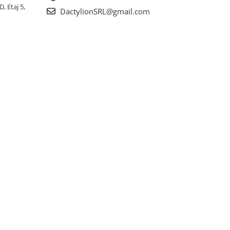
, Etaj 5,
DactylionSRL@gmail.com