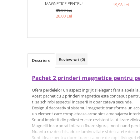
MAGNETICE PENTRU
19,98 Lei
PERDELE, SNUR IMPLETIT
39,00 Lei
DECORATIV, 44 CM, ROZ
28,00 Lei
DESCHIS
Review-uri
(0)
Descriere
Pachet 2 prinderi magnetice pentru per
Ofera perdelelor un aspect ingrijit si elegant fara a apela
Acest pachet cu 2 prinderi magnetice este conceput pentru 
ti sa schimbi aspectul incaperii in doar cateva secunde.
Designul decorativ si sistemul magnetic transforma un acce
un element care completeaza armonios amenajarea interi
Snurul impletit din poliester este rezistent la utilizare zilnic
Magnetii incorporati ofera o fixare sigura, mentinand perdel
Nuanta roz deschis aduce luminozitate si delicatete decorul
Sunt ideale pentru dormitoare, camere de copii, livinguri el