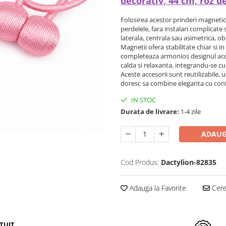
decorativ, 44 cm, roz d
Folosirea acestor prinderi magnetic
perdelele, fara instalari complicate 
laterala, centrala sau asimetrica, ob
Magnetii ofera stabilitate chiar si i
completeaza armonios designul acce
calda si relaxanta, integrandu-se c
Aceste accesorii sunt reutilizabile, 
doresc sa combine eleganta cu confort
IN STOC
Durata de livrare:
1-4 zile
ADAUG
Cod Produs:
Dactylion-82835
Adauga la Favorite
Cere 
TUIT