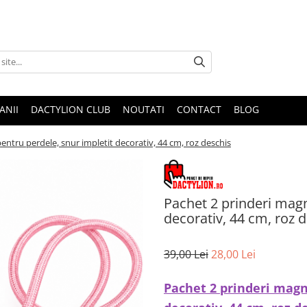
ANII
DACTYLION CLUB
NOUTATI
CONTACT
BLOG
entru perdele, snur impletit decorativ, 44 cm, roz deschis
Pachet 2 prinderi magn
decorativ, 44 cm, roz 
39,00 Lei
28,00 Lei
Pachet 2 prinderi magn