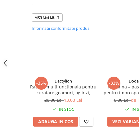
.
VEZI MAI MULT
Informatii conformitate produs
Dactylion
Doda
-35%
-33%
Racleta multifunctionala pentru
Naftalina – pa
curatare geamuri, oglinzi,
pentru improspat
cabine de dus, parbriz, silicon,
inchise, efec
20,00 Lei
13,00 Lei
6,00 Lei
de l
reutilizabila, 22 x 22 cm,
parfum clasic, 
IN STOC
IN 
albastru
alb
ADAUGA IN COS
VEZI VARIA