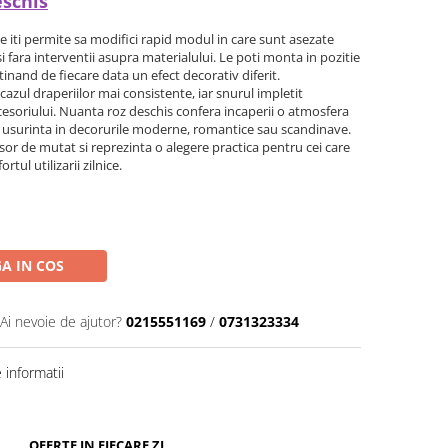
eschis
e iti permite sa modifici rapid modul in care sunt asezate
si fara interventii asupra materialului. Le poti monta in pozitie
tinand de fiecare data un efect decorativ diferit.
n cazul draperiilor mai consistente, iar snurul impletit
soriului. Nuanta roz deschis confera incaperii o atmosfera
u usurinta in decorurile moderne, romantice sau scandinave.
usor de mutat si reprezinta o alegere practica pentru cei care
ul utilizarii zilnice.
A IN COS
Ai nevoie de ajutor?
0215551169
/
0731323334
informatii
OFERTE IN FIECARE ZI