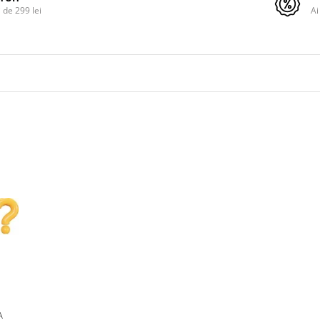
de 299 lei
Ai
A