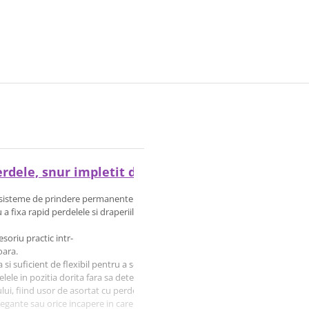
dele, snur impletit decorativ, 44 cm, roz deschis
 la sisteme de prindere permanente.
a fixa rapid perdelele si draperiile, permitandu-
soriu practic intr-
oara.
a si suficient de flexibil pentru a se adapta diferitelor stiluri de aranjare.
ele in pozitia dorita fara sa deterioreze materialul sau sa necesite gaurire, a
ui, fiind usor de asortat cu perdele in tonuri neutre sau pastelate.
egante sau orice incapere in care doresti sa adaugi un accent discret si rafina