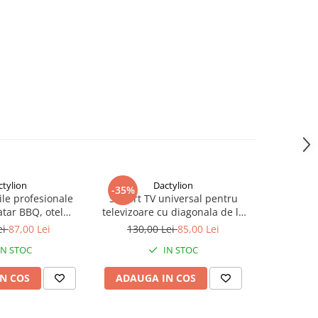
ctylion
Dactylion
-35%
-20%
ile profesionale
Suport TV universal pentru
Pistol manu
tar BBQ, otel
televizoare cu diagonala de la
in beton, 
cesorii cu pensula
26-55" ( 66-140 cm) sarcina
putere, 100
ei
87,00 Lei
130,00 Lei
85,00 Lei
150,0
ru curatare, husa
maxima 25 kg - Negru
transport s
IN STOC
IN STOC
 transport, 0.757
kg
N COS
ADAUGA IN COS
ADAUG