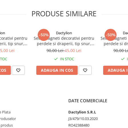
PRODUSE SIMILARE
rii
ion
Dactylion
Da
-50%
-50%
corativi pentru
Set 4 magneti decorativi pentru
Set 4 magneti 
rii, tip snur,
perdele si draperii, tip snur,
perdele si dr
- Verde,turcoaz
poliester, 44 cm - Maro inchis
poliester,
5,00 Lei
90,00 Lei
45,00 Lei
90,00 L
STOC
IN STOC
COS
ADAUGA IN COS
ADAUGA I
DATE COMERCIALE
 Plata
Dactylion S.R.L
produselor
J3/479/10.03.2020
 produs
RO42388480