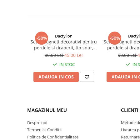
Caracteristici
Tip produs: Prindere magnetica pentru perdele si drape
Material: Poliester
Dactylion
Dactyl
-50%
-50%
Set 4 magneti decorativi pentru
Tip prindere: Magnetica
Set 4 magneti de
perdele si draperii, tip snur,
Snur: Impletit decorativ
perdele si drape
Lungime: 44 cm
poliester, 44 cm - Rosu
poliester, 44 cm 
90,00 Lei
45,00 Lei
90,00 Lei
4
Diametru ornament: 3 cm
IN STOC
IN 
Numar bucati: 2
Culoare: Roz deschis
ADAUGA IN COS
ADAUGA IN 
Compatibilitate: Perdele si draperii
Montaj: Fara gaurire
Reutilizabile: Da
MAGAZINUL MEU
CLIENTI
Despre noi
Metode de
Termeni si Conditii
Livrarea 
Politica de Confidentialitate
Returnare