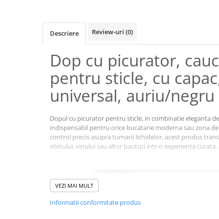
Review-uri
(0)
Descriere
Dop cu picurator, cauci
pentru sticle, cu capac
universal, auriu/negru
Dopul cu picurator pentru sticle, in combinatie eleganta de
indispensabil pentru orice bucatarie moderna sau zona de 
control precis asupra turnarii lichidelor, acest produs transf
otetului, vinului sau altor bauturi intr-o experienta curata, e
VEZI MAI MULT
Informatii conformitate produs