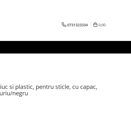
0731323334
0,00
uc si plastic, pentru sticle, cu capac,
auriu/negru