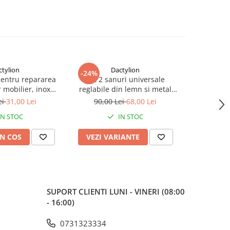
ctylion
Dactylion
-24%
-73%
pentru repararea
Set 2 sanuri universale
Maner ferea
 mobilier, inox
reglabile din lemn si metal
2 chei, i
suruburi incluse, 9
pentru largit si alungit
model univ
ei
31,00 Lei
90,00 Lei
68,00 Lei
70,0
, argintiu
incaltamintea – Dispozitiv
IN STOC
IN STOC
profesional pentru pantofi,
adidasi si ghete
N COS
VEZI VARIANTE
ADAUG
SUPORT CLIENTI
LUNI - VINERI (08:00
- 16:00)
0731323334