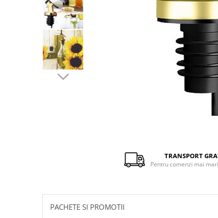
Distribuie
pe
Facebook
TRANSPORT GRA
Pentru comenzi mai mari 
PACHETE SI PROMOTII