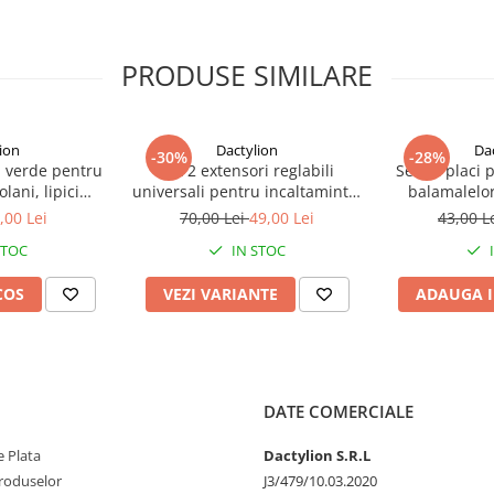
PRODUSE SIMILARE
ion
Dactylion
Da
-30%
-28%
 verde pentru
Set 2 extensori reglabili
Set 12 placi 
lani, lipici
universali pentru incaltaminte,
balamalelor
x 21 cm, non
pantofi si adidasi – Largitor
rezistent, 72 
,00 Lei
70,00 Lei
49,00 Lei
43,00 L
os, utilizare
profesional pentru confort si
x 9 cm
STOC
IN STOC
ra
ajustare personalizata
COS
VEZI VARIANTE
ADAUGA I
DATE COMERCIALE
 Plata
Dactylion S.R.L
produselor
J3/479/10.03.2020