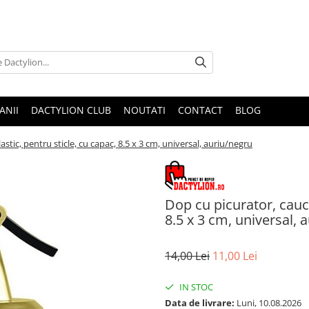
ANII
DACTYLION CLUB
NOUTATI
CONTACT
BLOG
astic, pentru sticle, cu capac, 8.5 x 3 cm, universal, auriu/negru
Dop cu picurator, cauci
8.5 x 3 cm, universal, 
14,00 Lei
11,00 Lei
IN STOC
Data de livrare:
Luni, 10.08.2026