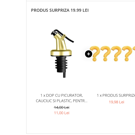
PRODUS SURPRIZA 19.99 LEI
1 x DOP CU PICURATOR,
1 x PRODUS SURPRIZ
CAUCIUC SI PLASTIC, PENTRU
19,98 Lei
STICLE, CU CAPAC, 8.5 X 3 CM,
14,00 Lei
UNIVERSAL, AURIU/NEGRU
11,00 Lei