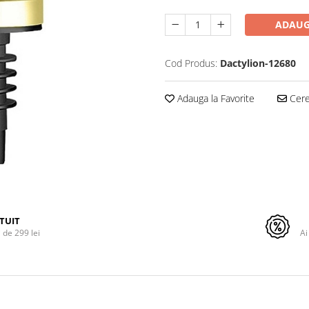
ADAUG
Cod Produs:
Dactylion-12680
Adauga la Favorite
Cere 
TUIT
de 299 lei
Ai