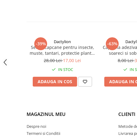
Dactylion
Dactyl
-39%
-63%
Set 20 capcane pentru insecte,
Capcana adeziva
muste, tantari, protectie plante,
soareci si sobo
autoadezive, fata-verso, 10 x 15
puternic, 16 
28,00 Lei
17,00 Lei
8,00 Lei
3
cm, galben
toxica, fara mir
IN STOC
IN 
usoa
ADAUGA IN COS
ADAUGA IN 
MAGAZINUL MEU
CLIENTI
Despre noi
Metode de
Termeni si Conditii
Livrarea 