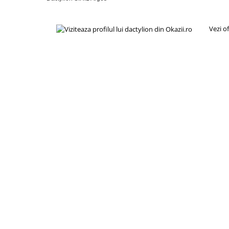
Vezi o
Un alt avantaj important il reprezinta capacul integrat, care
impuritati sau insecte, mentinand igiena si prospetimea con
dopul ideal nu doar pentru utilizare in interior, ci si pentru
sau evenimente.
Dimensiunile compacte de aproximativ 8.5 x 3 cm il fac uso
a ocupa spatiu inutil. Sistemul de fixare este rapid si intu