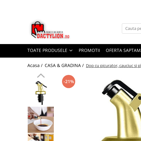
TOATE PRODUSELE
PROMOTII
OFERTA SAPTAM
Acasa /
CASA & GRADINA /
Dop cu picurator, cauciuc si pl
-21%