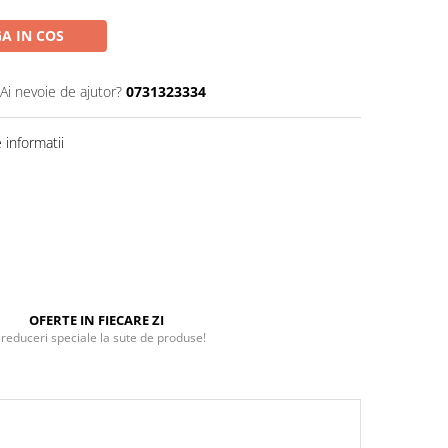
A IN COS
Ai nevoie de ajutor?
0731323334
informatii
OFERTE IN FIECARE ZI
 reduceri speciale la sute de produse!