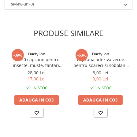
si durabilitate, mentinand o taiere precisa chiar si dupa utilizari
Review-uri
(0)
repetate. Sistemul de glisare permite ajustarea rapida a lungimii
lamei in functie de necesitate.
PRODUSE SIMILARE
Dactylion
Dactylion
-39%
-63%
Set 20 capcane pentru
Capcana adeziva verde
insecte, muste, tantari,
pentru soareci si sobolani,
protectie plante,
lipici puternic, 16 x 21 cm,
28,00 Lei
8,00 Lei
autoadezive, fata-verso, 10
non toxica, fara miros,
17,00 Lei
3,00 Lei
x 15 cm, galben
utilizare usoara
IN STOC
IN STOC
ADAUGA IN COS
ADAUGA IN COS