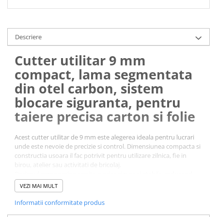
Descriere
Cutter utilitar 9 mm
compact, lama segmentata
din otel carbon, sistem
blocare siguranta, pentru
taiere precisa carton si folie
Acest cutter utilitar de 9 mm este alegerea ideala pentru lucrari
unde este nevoie de precizie si control. Dimensiunea compacta si
constructia usoara il fac potrivit pentru utilizare zilnica, fie in
birou, atelier sau activitati de bricolaj.
Designul ergonomic permite o priza sigura si stabila, reducand
riscul de alunecare in timpul utilizarii. Forma subtire si bine
VEZI MAI MULT
echilibrata ajuta la realizarea taieturilor fine pe carton, folie sau
alte materiale usoare.
Informatii conformitate produs
Lama segmentata din
otel carbon
ofera performanta constanta