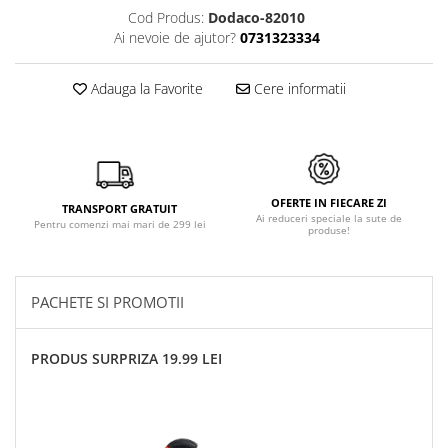
Cod Produs:
Dodaco-82010
Ai nevoie de ajutor?
0731323334
Adauga la Favorite
Cere informatii
OFERTE IN FIECARE ZI
TRANSPORT GRATUIT
Ai reduceri speciale la sute de
Pentru comenzi mai mari de 299 lei
produse!
PACHETE SI PROMOTII
PRODUS SURPRIZA 19.99 LEI