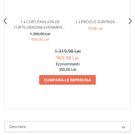
1 x CORT,PAVILION DE
1 x PRODUS SURPRIZA
CURTE,GRADINA,EVENIMENTE
19,98 Lei
3X9 M CU 8 PERETI LATERALI
1.300,00 Lei
CU FERESTRE - ALB
950,00 Lei
1.319,98 Lei
969,98 Lei
Economisesti
350,00 Lei
CUMPARA-LE IMPREUNA
Descriere