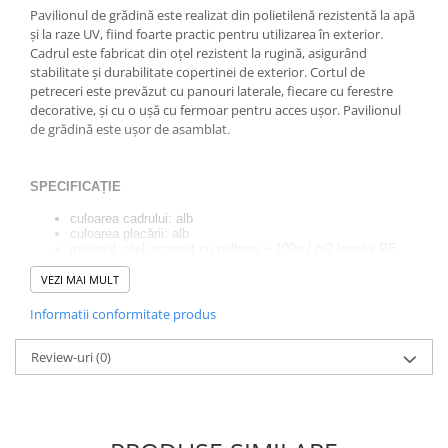
Pavilionul de grădină este realizat din polietilenă rezistentă la apă
și la raze UV, fiind foarte practic pentru utilizarea în exterior.
Cadrul este fabricat din oțel rezistent la rugină, asigurând
stabilitate și durabilitate copertinei de exterior. Cortul de
petreceri este prevăzut cu panouri laterale, fiecare cu ferestre
decorative, și cu o ușă cu fermoar pentru acces ușor. Pavilionul
de grădină este ușor de asamblat.
SPECIFICAȚIE
culoarea cadrului: alb
culoarea placării: alb
material: oțel acoperit cu pulbere + 100g / m2 înveliș PE
dimensiuni exterioare (lungime / lățime / înălțime):
900x300x250cm
VEZI MAI MULT
diametrul tuburilor: 32/25 / 19mm
greutate pavilion: ~ 23,5 kg
Informatii conformitate produs
INCLUS
Review-uri
(0)
cepuri pentru picioare și linii
cabluri de întindere
cadru
acoperiș + 8 pereți laterali (2 complet + 6 cu ferestre)