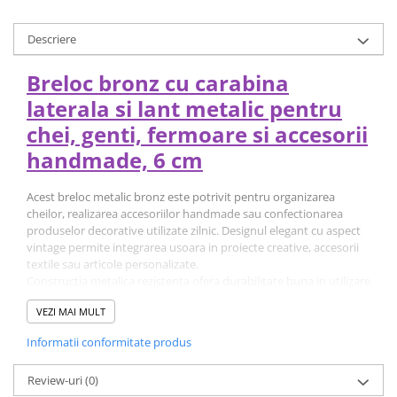
Descriere
Breloc bronz cu carabina
laterala si lant metalic pentru
chei, genti, fermoare si accesorii
handmade, 6 cm
Acest breloc metalic bronz este potrivit pentru organizarea
cheilor, realizarea accesoriilor handmade sau confectionarea
produselor decorative utilizate zilnic. Designul elegant cu aspect
vintage permite integrarea usoara in proiecte creative, accesorii
textile sau articole personalizate.
Constructia metalica rezistenta ofera durabilitate buna in utilizare
repetata, iar finisajul bronz completeaza armonios diferite tipuri
VEZI MAI MULT
de accesorii decorative sau functionale. Sistemul lateral tip
carabina faciliteaza atasarea si detasarea rapida atunci cand este
Informatii conformitate produs
necesara schimbarea accesoriilor.
Lantul metalic flexibil permite conectarea practica a diferitelor
Review-uri
(0)
elemente decorative, brelocuri sau accesorii utilizate frecvent.