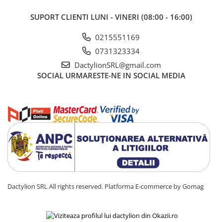
SUPORT CLIENTI
LUNI - VINERI (08:00 - 16:00)
0215551169
0731323334
Specificatii tehnice
DactylionSRL@gmail.com
Tip produs:
breloc metalic cu carabina laterala
SOCIAL
URMARESTE-NE IN SOCIAL MEDIA
Material:
metal
Culoare:
bronz
Lungime totala:
aproximativ 6 cm
Dimensiune carabina:
aproximativ 2,2 cm
Utilizare:
chei, genti, fermoare, accesorii handmade
Sistem prindere:
carabina laterala
Lant:
metalic flexibil
Montaj:
manual
Dactylion SRL All rights reserved.
Platforma E-commerce by Gomag