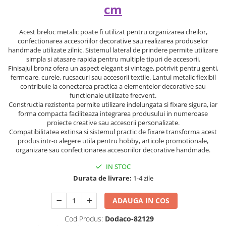
cm
Acest breloc metalic poate fi utilizat pentru organizarea cheilor,
confectionarea accesoriilor decorative sau realizarea produselor
handmade utilizate zilnic. Sistemul lateral de prindere permite utilizare
simpla si atasare rapida pentru multiple tipuri de accesorii.
Finisajul bronz ofera un aspect elegant si vintage, potrivit pentru genti,
fermoare, curele, rucsacuri sau accesorii textile. Lantul metalic flexibil
contribuie la conectarea practica a elementelor decorative sau
functionale utilizate frecvent.
Constructia rezistenta permite utilizare indelungata si fixare sigura, iar
forma compacta faciliteaza integrarea produsului in numeroase
proiecte creative sau accesorii personalizate.
Compatibilitatea extinsa si sistemul practic de fixare transforma acest
produs intr-o alegere utila pentru hobby, articole promotionale,
organizare sau confectionarea accesoriilor decorative handmade.
IN STOC
Durata de livrare:
1-4 zile
ADAUGA IN COS
Cod Produs:
Dodaco-82129