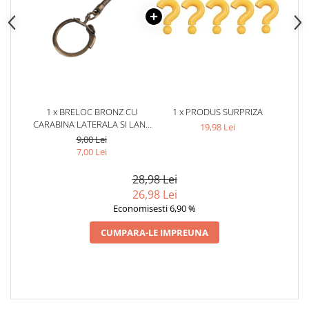
1 x BRELOC BRONZ CU
1 x PRODUS SURPRIZA
CARABINA LATERALA SI LANT
19,98 Lei
METALIC PENTRU CHEI, GENTI,
9,00 Lei
FERMOARE SI ACCESORII
7,00 Lei
HANDMADE, 6 CM
28,98 Lei
26,98 Lei
Economisesti 6,90 %
CUMPARA-LE IMPREUNA