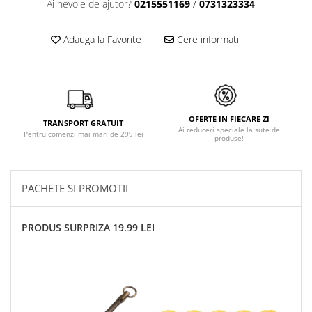
Ai nevoie de ajutor?
0215551169
/
0731323334
Adauga la Favorite
Cere informatii
OFERTE IN FIECARE ZI
TRANSPORT GRATUIT
Ai reduceri speciale la sute de
Pentru comenzi mai mari de 299 lei
produse!
PACHETE SI PROMOTII
PRODUS SURPRIZA 19.99 LEI