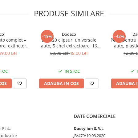
PRODUSE SIMILARE
co
Dodaco
Da
-19%
-42%
uto complet –
Set 620 clipsuri universale
Perie pentru 
re, extinctor
auto, 5 chei extractoare, 16
auto, plast
2 triunghiuri
tipuri de pini, 18 dimensiuni
99,00 Lei
59,00 Lei
48,00 Lei
12,00 
nte, vesta
diferite, plastic, negru, cutie
albena si trusa
depozitare – kit complet pentru
et obligatoriu
reparatii si fixari auto
STOC
IN STOC
oturisme
COS
ADAUGA IN COS
ADAUGA I
DATE COMERCIALE
 Plata
Dactylion S.R.L
produselor
J3/479/10.03.2020