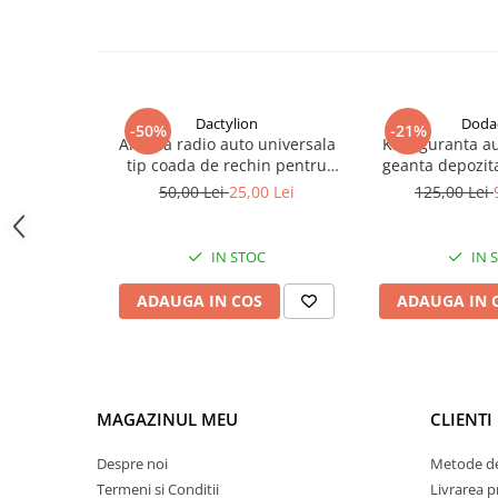
Material
Metal
Culoare
Dactylion
Doda
-50%
-21%
Antena radio auto universala
Kit siguranta a
Negru Gri
tip coada de rechin pentru
geanta depozita
diverse modele si marci auto,
spray 1000 ml, 
Dimensiunea maximă a dispozitivului
50,00 Lei
25,00 Lei
125,00 Lei
BMW, VAG - Negru
reflectoriza
reflectorizanta g
83 mm
sanitara auto, s
IN STOC
IN 
pentru aut
SPECIFICATII TEHNICE
ADAUGA IN COS
ADAUGA IN 
Tip de montare
Clamă
MAGAZINUL MEU
CLIENTI
Despre noi
Metode de
Termeni si Conditii
Livrarea 