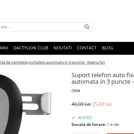
ANII
DACTYLION CLUB
NOUTATI
CONTACT
BLOG
rila de ventilatie,inchidere automata in 3 puncte - Negru/Gri
Suport telefon auto fix
automata in 3 puncte 
OEM
40,00 Lei
25,00 Lei
IN STOC
Durata de livrare:
1-4 zile