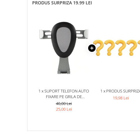
PRODUS SURPRIZA 19.99 LEI
1 x SUPORT TELEFON AUTO
1 x PRODUS SURPRIZ
FIXARE PE GRILA DE
19,98 Lei
VENTILATIE,INCHIDERE
40,00 Lei
AUTOMATA IN 3 PUNCTE -
25,00 Lei
NEGRU/GRI