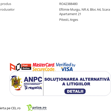
 produs
RO42388480
Produselor
Eftimie Murgu, NR.4, Bloc A4, Scara D
Apartament 21
Pitesti, Arges
ferta pe CEL.ro