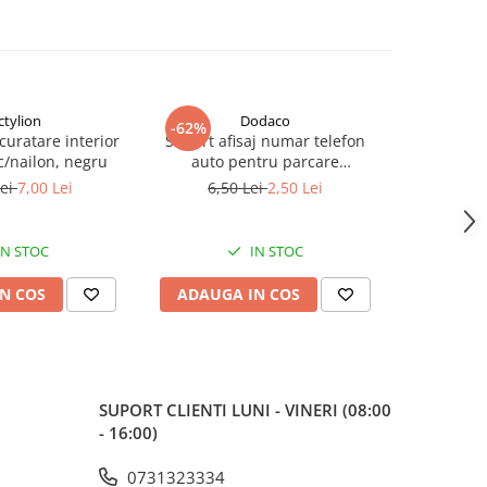
ctylion
Dodaco
-62%
-44%
curatare interior
Suport afisaj numar telefon
Chip tun
ic/nailon, negru
auto pentru parcare
pentru re
temporara, magnetic,
de motor
Lei
7,00 Lei
6,50 Lei
2,50 Lei
80,0
ascundere rapida, fixare 3M,
negru, 13 cm
IN STOC
IN STOC
N COS
ADAUGA IN COS
ADAUG
SUPORT CLIENTI
LUNI - VINERI (08:00
- 16:00)
0731323334