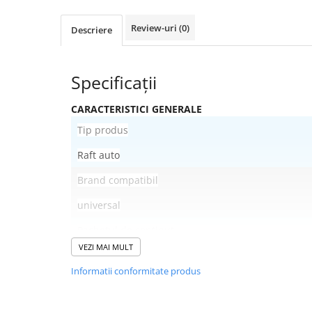
Review-uri
(0)
Descriere
Specificații
CARACTERISTICI GENERALE
Tip produs
Raft auto
Brand compatibil
universal
Pachetul de conținut
VEZI MAI MULT
1 h Setare telefon
Informatii conformitate produs
Funcții
Blocare automată