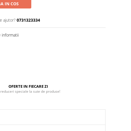
A IN COS
e ajutor?
0731323334
informatii
OFERTE IN FIECARE ZI
 reduceri speciale la sute de produse!