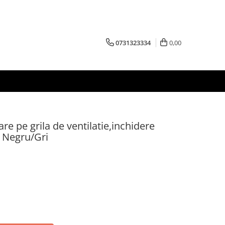
0731323334
0,00
are pe grila de ventilatie,inchidere
- Negru/Gri