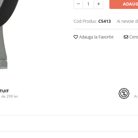
ADAUG
Cod Produs:
C5413
Ai nevoie d
Adauga la Favorite
Cere 
TUIT
de 299 lei
Ai