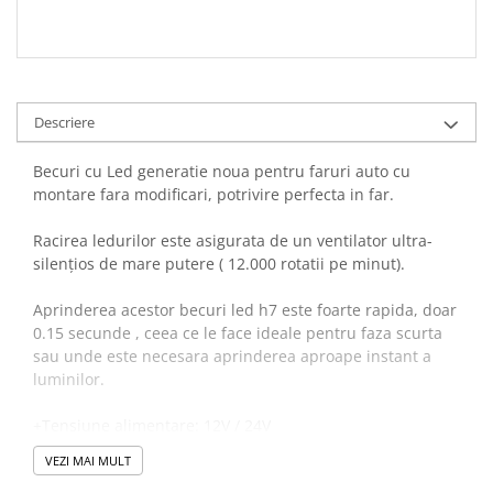
Descriere
Becuri cu Led generatie noua pentru faruri auto cu
montare fara modificari, potrivire perfecta in far.
Racirea ledurilor este asigurata de un ventilator ultra-
silențios de mare putere ( 12.000 rotatii pe minut).
Aprinderea acestor becuri led h7 este foarte rapida, doar
0.15 secunde , ceea ce le face ideale pentru faza scurta
sau unde este necesara aprinderea aproape instant a
luminilor.
+Tensiune alimentare: 12V / 24V
+Led COB de calitate BridgeLux Chip
VEZI MAI MULT
+Putere Led: 100W / 15000 Lumeni