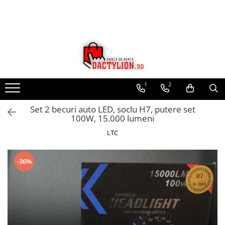
1
2
Set 2 becuri auto LED, soclu H7, putere set
100W, 15.000 lumeni
LTC
-36%