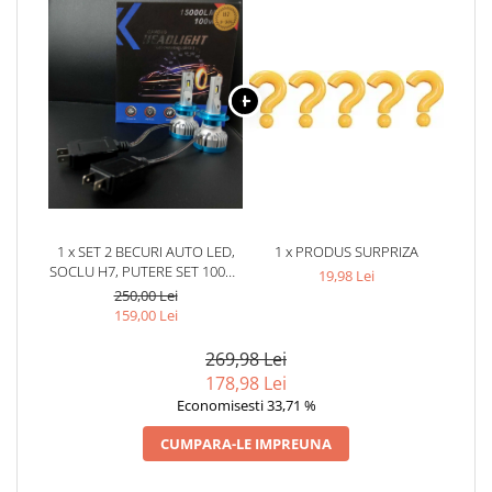
1 x SET 2 BECURI AUTO LED,
1 x PRODUS SURPRIZA
SOCLU H7, PUTERE SET 100W,
19,98 Lei
15.000 LUMENI
250,00 Lei
159,00 Lei
269,98 Lei
178,98 Lei
Economisesti 33,71 %
CUMPARA-LE IMPREUNA