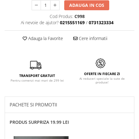
ADAUGA IN COS
Cod Produs:
C998
Ai nevoie de ajutor?
0215551169
/
0731323334
Adauga la Favorite
Cere informatii
OFERTE IN FIECARE ZI
TRANSPORT GRATUIT
Ai reduceri speciale la sute de
Pentru comenzi mai mari de 299 lei
produse!
PACHETE SI PROMOTII
PRODUS SURPRIZA 19.99 LEI