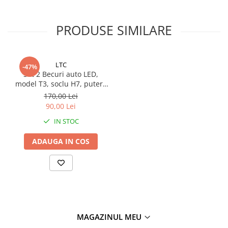
PRODUSE SIMILARE
LTC
-47%
Set 2 Becuri auto LED,
model T3, soclu H7, putere
set 56W, 12.000 lumeni
170,00 Lei
90,00 Lei
IN STOC
ADAUGA IN COS
MAGAZINUL MEU