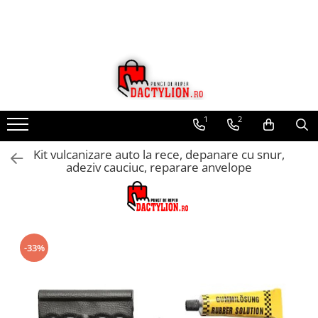
1
2
Kit vulcanizare auto la rece, depanare cu snur,
adeziv cauciuc, reparare anvelope
-33%