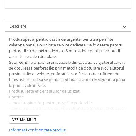
Descriere
Produs special pentru cazuri de urgenta, pentru a permite
calatoria pana la o unitate service dedicata. Se foloseste pentru
perforatii cu diametrul de max. 6 mm si doar pentru perforatii
aparute pe calea de rulare.
Setul contine cinci snururi speciale din cauciuc, cu ajutorul carora
se obtureaza perforatiile; prin metoda de obturare si cu ajutorul
presiunii din anvelope, perforatiile vor fi etansate suficient de
bine, astfel incat sa se poata continua calatoria in siguranta pana
la prima vulcanizare.
Produsul este eficient si usor de utilizat.
Contine:
- unealta spiralata, pentru pregatire perforatie;
- unealta pentru aplicare snur de vulcanizare (prevazuta cu urechi
speciale);
- snur vulcanizare: 5 buc;
VEZI MAI MULT
- tub cu pasta cauciuc, pentru etansare
Informatii conformitate produs