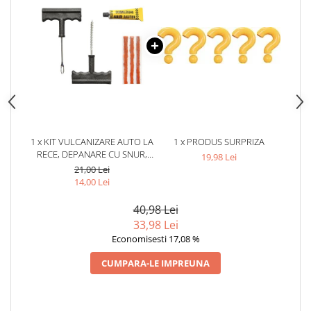
1 x KIT VULCANIZARE AUTO LA
1 x PRODUS SURPRIZA
RECE, DEPANARE CU SNUR,
19,98 Lei
ADEZIV CAUCIUC, REPARARE
21,00 Lei
ANVELOPE
14,00 Lei
40,98 Lei
33,98 Lei
Economisesti 17,08 %
CUMPARA-LE IMPREUNA