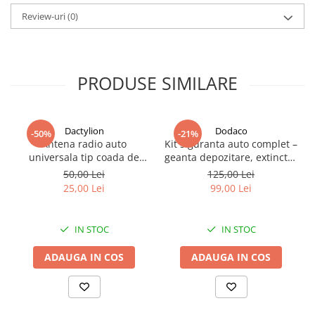
Review-uri
(0)
PRODUSE SIMILARE
Dactylion
Dodaco
-50%
-21%
Antena radio auto
Kit siguranta auto complet –
universala tip coada de
geanta depozitare, extinctor
rechin pentru diverse
spray 1000 ml, 2 triunghiuri
50,00 Lei
125,00 Lei
modele si marci auto, BMW,
reflectorizante, vesta
25,00 Lei
99,00 Lei
VAG - Negru
reflectorizanta galbena si
trusa sanitara auto, set
obligatoriu pentru
IN STOC
IN STOC
autoturisme
ADAUGA IN COS
ADAUGA IN COS