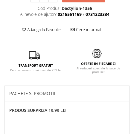
Cod Produs:
Dactylion-1356
Ai nevoie de ajutor?
0215551169
/
0731323334
Adauga la Favorite
Cere informatii
OFERTE IN FIECARE ZI
TRANSPORT GRATUIT
Ai reduceri speciale la sute de
Pentru comenzi mai mari de 299 lei
produse!
PACHETE SI PROMOTII
PRODUS SURPRIZA 19.99 LEI