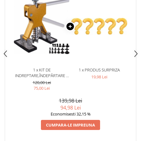
1 x KIT DE
1 x PRODUS SURPRIZA
INDREPTARE,ÎNDEPĂRTARE A
19,98 Lei
LOVITURILOR,ADÂNCITURILOR
120,00 Lei
CAROSERIE AUTO,TABLA
75,00 Lei
139,98 Lei
94,98 Lei
Economisesti 32,15 %
CUMPARA-LE IMPREUNA