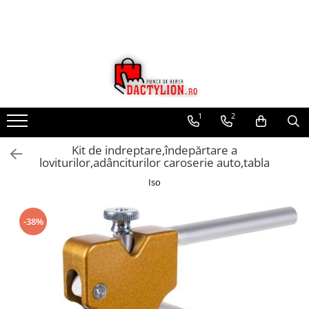
1
2
Kit de indreptare,îndepărtare a
loviturilor,adânciturilor caroserie auto,tabla
Iso
-38%