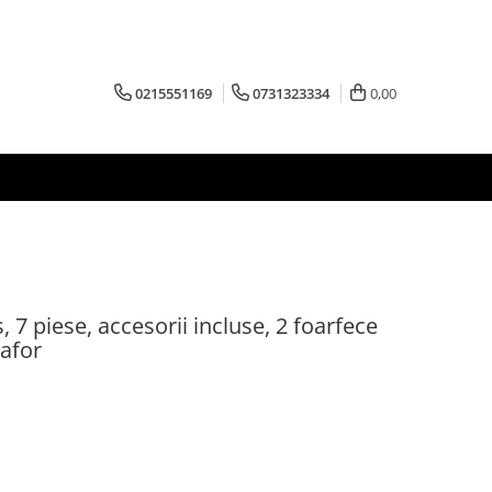
0215551169
0731323334
0,00
, 7 piese, accesorii incluse, 2 foarfece
oafor