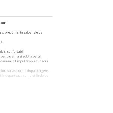
sorii
asa, precum si in saloanele de
i.
ic si confortabil
pentru a fila si subtia parul.
darirea in timpul timpul tunsorii
celor, nu lasa urme dupa stergere.
i. Indeparteaza complet firele de
 taierea, pieptanarea si coafarea
sa cu fermoar, datorita acestui
de a se pierde.