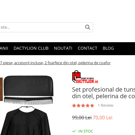
ANII
DACTYLION CLUB
NOUTATI
CONTACT
BLOG
7 piese, accesorii incluse, 2 foarfece din otel, pelerina de coafor
Set profesional de tuns
din otel, pelerina de c
1 Review
99,00 Lei
70,00 Lei
IN STOC