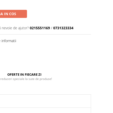
A IN COS
i nevoie de ajutor?
0215551169
/
0731323334
informatii
OFERTE IN FIECARE ZI
 reduceri speciale la sute de produse!