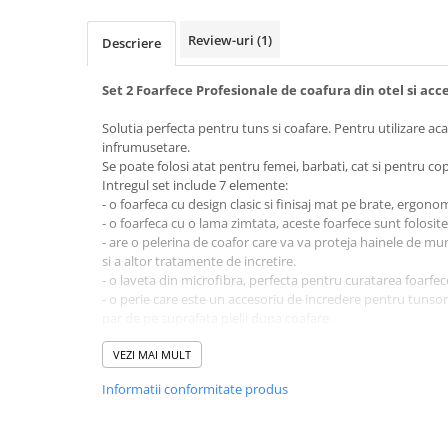
Review-uri
(1)
Descriere
Set 2 Foarfece Profesionale de coafura din otel si acce
Solutia perfecta pentru tuns si coafare. Pentru utilizare ac
infrumusetare.
Se poate folosi atat pentru femei, barbati, cat si pentru copi
Intregul set include 7 elemente:
- o foarfeca cu design clasic si finisaj mat pe brate, ergonom
- o foarfeca cu o lama zimtata, aceste foarfece sunt folosite 
- are o pelerina de coafor care va va proteja hainele de mur
si a altor tratamente de incretire.
- o laveta din microfibra, perfecta pentru curatarea foarfe
- o perie care este un accesoriu de incredere pentru tunsor
par de pe suprafata pielii dupa coafare.
- un pieptene de par negru multifunctional pentru uz zilnic,
parului
VEZI MAI MULT
- Setul este ambalat intr-o geanta din piele ecologica inchi
Informatii conformitate produs
fapt, intregul set va fi intotdeauna la locul sau, fara teama 
SPECIFICATII: