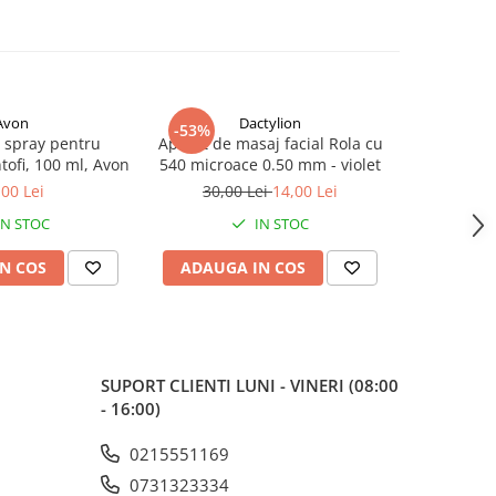
Avon
Dactylion
-53%
 spray pentru
Aparat de masaj facial Rola cu
Roll-on Avo
ntofi, 100 ml, Avon
540 microace 0.50 mm - violet
,00 Lei
30,00 Lei
14,00 Lei
IN STOC
IN STOC
N COS
ADAUGA IN COS
ADAUG
SUPORT CLIENTI
LUNI - VINERI (08:00
- 16:00)
0215551169
0731323334