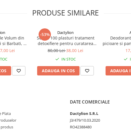
PRODUSE SIMILARE
ion
Dactylion
-53%
 de Volum din
Set de 100 plasturi tratament
Deodorant
 si Barbati, 19
detoxifiere pentru curatarea
picioare si pa
 Negru
picioarelor
7,00 Lei
80,00 Lei
38,00 Lei
17
STOC
IN STOC
COS
ADAUGA IN COS
ADAUGA I
DATE COMERCIALE
 Plata
Dactylion S.R.L
produselor
J3/479/10.03.2020
 produs
RO42388480