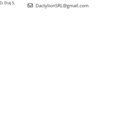
, Etaj 5,
DactylionSRL@gmail.com