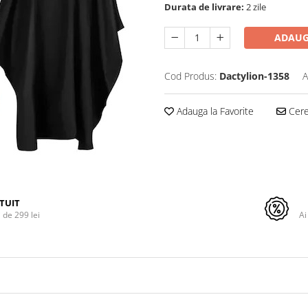
Durata de livrare:
2 zile
ADAUG
Cod Produs:
Dactylion-1358
A
Adauga la Favorite
Cere 
TUIT
de 299 lei
Ai