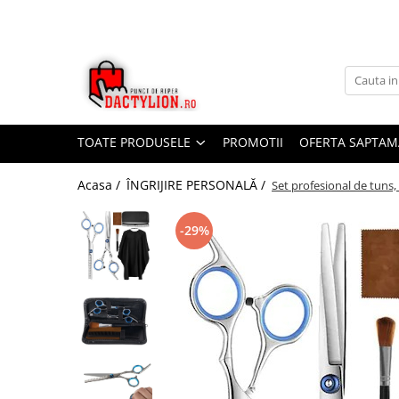
TOATE PRODUSELE
PROMOTII
OFERTA SAPTAM
Acasa /
ÎNGRIJIRE PERSONALĂ /
Set profesional de tuns, 
-29%